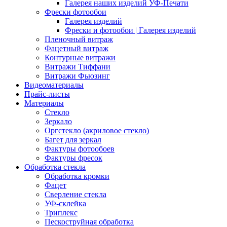
Галерея наших изделий УФ-Печати
Фрески фотообои
Галерея изделий
Фрески и фотообои | Галерея изделий
Пленочный витраж
Фацетный витраж
Контурные витражи
Витражи Тиффани
Витражи Фьюзинг
Видеоматериалы
Прайс-листы
Материалы
Стекло
Зеркало
Оргстекло (акриловое стекло)
Багет для зеркал
Фактуры фотообоев
Фактуры фресок
Обработка стекла
Обработка кромки
Фацет
Сверление стекла
УФ-склейка
Триплекс
Пескоструйная обработка