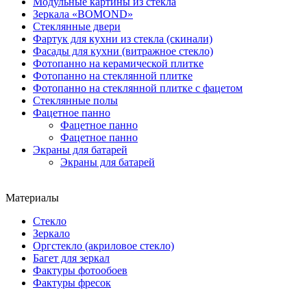
Модульные картины из стекла
Зеркала «BOMOND»
Стеклянные двери
Фартук для кухни из стекла (скинали)
Фасады для кухни (витражное стекло)
Фотопанно на керамической плитке
Фотопанно на стеклянной плитке
Фотопанно на стеклянной плитке с фацетом
Стеклянные полы
Фацетное панно
Фацетное панно
Фацетное панно
Экраны для батарей
Экраны для батарей
Материалы
Стекло
Зеркало
Оргстекло (акриловое стекло)
Багет для зеркал
Фактуры фотообоев
Фактуры фресок