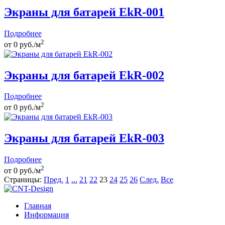
Экраны для батарей EkR-001
Подробнее
2
от
0
руб./м
Экраны для батарей EkR-002
Подробнее
2
от
0
руб./м
Экраны для батарей EkR-003
Подробнее
2
от
0
руб./м
Страницы:
Пред.
1
...
21
22
23
24
25
26
След.
Все
Главная
Информация