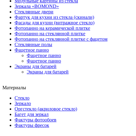
Модульные картины из стекла
Зеркала «BOMOND»
Стеклянные двери
Фартук для кухни из стекла (скинали)
Фасады для кухни (витражное стекло)
Фотопанно на керамической плитке
Фотопанно на стеклянной плитке
Фотопанно на стеклянной плитке с фацетом
Стеклянные полы
Фацетное панно
Фацетное панно
Фацетное панно
Экраны для батарей
Экраны для батарей
Материалы
Стекло
Зеркало
Оргстекло (акриловое стекло)
Багет для зеркал
Фактуры фотообоев
Фактуры фресок