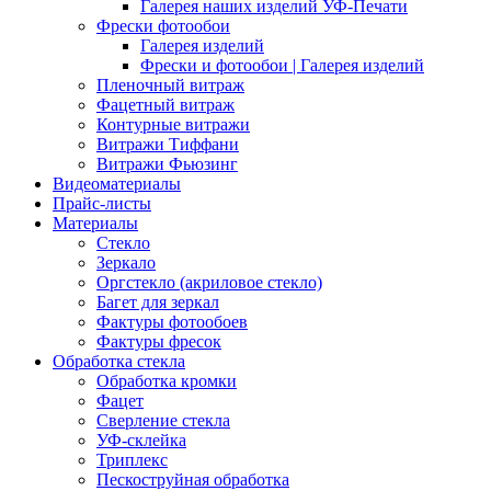
Галерея наших изделий УФ-Печати
Фрески фотообои
Галерея изделий
Фрески и фотообои | Галерея изделий
Пленочный витраж
Фацетный витраж
Контурные витражи
Витражи Тиффани
Витражи Фьюзинг
Видеоматериалы
Прайс-листы
Материалы
Стекло
Зеркало
Оргстекло (акриловое стекло)
Багет для зеркал
Фактуры фотообоев
Фактуры фресок
Обработка стекла
Обработка кромки
Фацет
Сверление стекла
УФ-склейка
Триплекс
Пескоструйная обработка