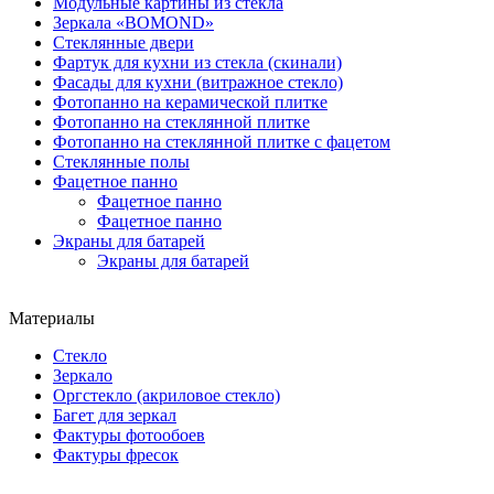
Модульные картины из стекла
Зеркала «BOMOND»
Стеклянные двери
Фартук для кухни из стекла (скинали)
Фасады для кухни (витражное стекло)
Фотопанно на керамической плитке
Фотопанно на стеклянной плитке
Фотопанно на стеклянной плитке с фацетом
Стеклянные полы
Фацетное панно
Фацетное панно
Фацетное панно
Экраны для батарей
Экраны для батарей
Материалы
Стекло
Зеркало
Оргстекло (акриловое стекло)
Багет для зеркал
Фактуры фотообоев
Фактуры фресок