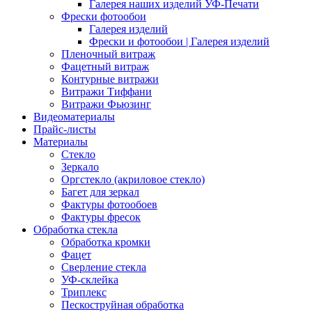
Галерея наших изделий УФ-Печати
Фрески фотообои
Галерея изделий
Фрески и фотообои | Галерея изделий
Пленочный витраж
Фацетный витраж
Контурные витражи
Витражи Тиффани
Витражи Фьюзинг
Видеоматериалы
Прайс-листы
Материалы
Стекло
Зеркало
Оргстекло (акриловое стекло)
Багет для зеркал
Фактуры фотообоев
Фактуры фресок
Обработка стекла
Обработка кромки
Фацет
Сверление стекла
УФ-склейка
Триплекс
Пескоструйная обработка