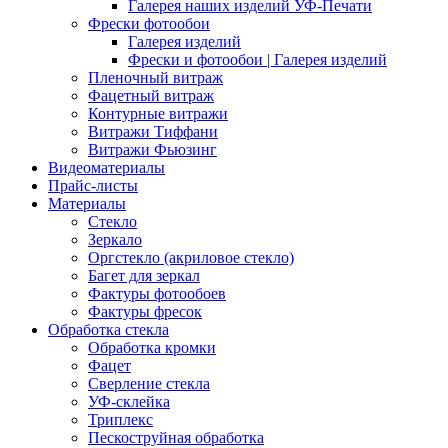
Галерея наших изделий УФ-Печати
Фрески фотообои
Галерея изделий
Фрески и фотообои | Галерея изделий
Пленочный витраж
Фацетный витраж
Контурные витражи
Витражи Тиффани
Витражи Фьюзинг
Видеоматериалы
Прайс-листы
Материалы
Стекло
Зеркало
Оргстекло (акриловое стекло)
Багет для зеркал
Фактуры фотообоев
Фактуры фресок
Обработка стекла
Обработка кромки
Фацет
Сверление стекла
УФ-склейка
Триплекс
Пескоструйная обработка