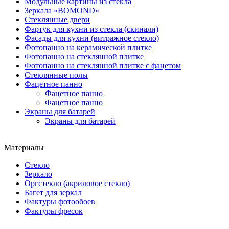
Модульные картины из стекла
Зеркала «BOMOND»
Стеклянные двери
Фартук для кухни из стекла (скинали)
Фасады для кухни (витражное стекло)
Фотопанно на керамической плитке
Фотопанно на стеклянной плитке
Фотопанно на стеклянной плитке с фацетом
Стеклянные полы
Фацетное панно
Фацетное панно
Фацетное панно
Экраны для батарей
Экраны для батарей
Материалы
Стекло
Зеркало
Оргстекло (акриловое стекло)
Багет для зеркал
Фактуры фотообоев
Фактуры фресок