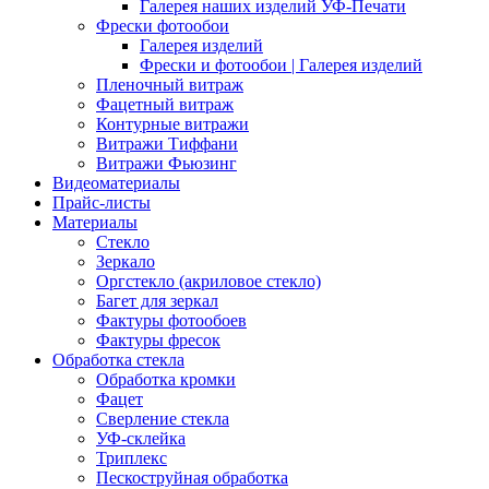
Галерея наших изделий УФ-Печати
Фрески фотообои
Галерея изделий
Фрески и фотообои | Галерея изделий
Пленочный витраж
Фацетный витраж
Контурные витражи
Витражи Тиффани
Витражи Фьюзинг
Видеоматериалы
Прайс-листы
Материалы
Стекло
Зеркало
Оргстекло (акриловое стекло)
Багет для зеркал
Фактуры фотообоев
Фактуры фресок
Обработка стекла
Обработка кромки
Фацет
Сверление стекла
УФ-склейка
Триплекс
Пескоструйная обработка