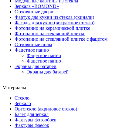
Модульные картины из стекла
Зеркала «BOMOND»
Стеклянные двери
Фартук для кухни из стекла (скинали)
Фасады для кухни (витражное стекло)
Фотопанно на керамической плитке
Фотопанно на стеклянной плитке
Фотопанно на стеклянной плитке с фацетом
Стеклянные полы
Фацетное панно
Фацетное панно
Фацетное панно
Экраны для батарей
Экраны для батарей
Материалы
Стекло
Зеркало
Оргстекло (акриловое стекло)
Багет для зеркал
Фактуры фотообоев
Фактуры фресок