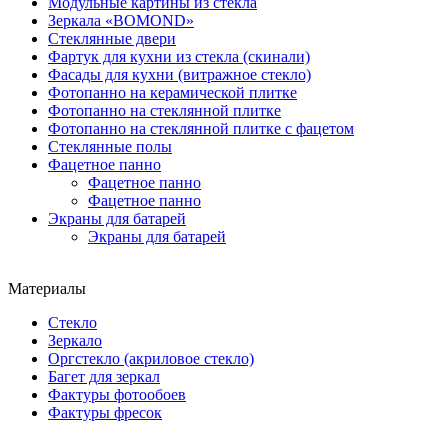
Модульные картины из стекла
Зеркала «BOMOND»
Стеклянные двери
Фартук для кухни из стекла (скинали)
Фасады для кухни (витражное стекло)
Фотопанно на керамической плитке
Фотопанно на стеклянной плитке
Фотопанно на стеклянной плитке с фацетом
Стеклянные полы
Фацетное панно
Фацетное панно
Фацетное панно
Экраны для батарей
Экраны для батарей
Материалы
Стекло
Зеркало
Оргстекло (акриловое стекло)
Багет для зеркал
Фактуры фотообоев
Фактуры фресок