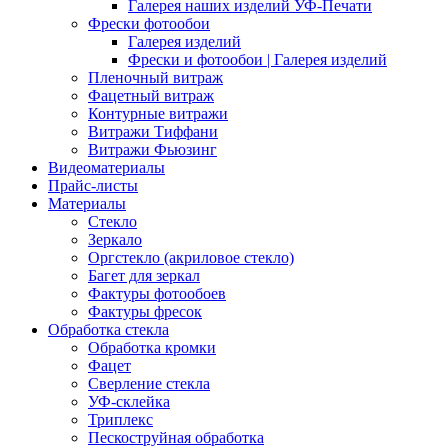
Галерея наших изделий УФ-Печати
Фрески фотообои
Галерея изделий
Фрески и фотообои | Галерея изделий
Пленочный витраж
Фацетный витраж
Контурные витражи
Витражи Тиффани
Витражи Фьюзинг
Видеоматериалы
Прайс-листы
Материалы
Стекло
Зеркало
Оргстекло (акриловое стекло)
Багет для зеркал
Фактуры фотообоев
Фактуры фресок
Обработка стекла
Обработка кромки
Фацет
Сверление стекла
УФ-склейка
Триплекс
Пескоструйная обработка