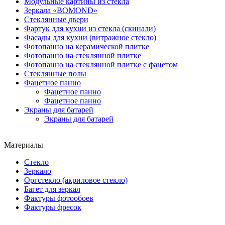
Модульные картины из стекла
Зеркала «BOMOND»
Стеклянные двери
Фартук для кухни из стекла (скинали)
Фасады для кухни (витражное стекло)
Фотопанно на керамической плитке
Фотопанно на стеклянной плитке
Фотопанно на стеклянной плитке с фацетом
Стеклянные полы
Фацетное панно
Фацетное панно
Фацетное панно
Экраны для батарей
Экраны для батарей
Материалы
Стекло
Зеркало
Оргстекло (акриловое стекло)
Багет для зеркал
Фактуры фотообоев
Фактуры фресок