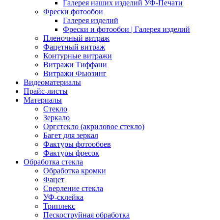
Галерея наших изделий УФ-Печати
Фрески фотообои
Галерея изделий
Фрески и фотообои | Галерея изделий
Пленочный витраж
Фацетный витраж
Контурные витражи
Витражи Тиффани
Витражи Фьюзинг
Видеоматериалы
Прайс-листы
Материалы
Стекло
Зеркало
Оргстекло (акриловое стекло)
Багет для зеркал
Фактуры фотообоев
Фактуры фресок
Обработка стекла
Обработка кромки
Фацет
Сверление стекла
УФ-склейка
Триплекс
Пескоструйная обработка