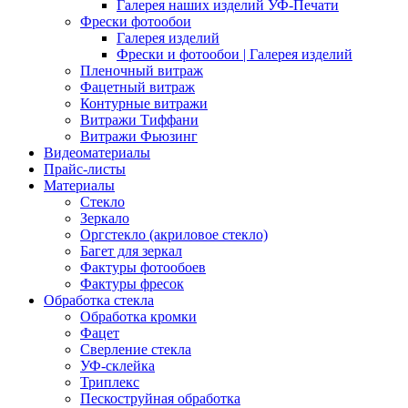
Галерея наших изделий УФ-Печати
Фрески фотообои
Галерея изделий
Фрески и фотообои | Галерея изделий
Пленочный витраж
Фацетный витраж
Контурные витражи
Витражи Тиффани
Витражи Фьюзинг
Видеоматериалы
Прайс-листы
Материалы
Стекло
Зеркало
Оргстекло (акриловое стекло)
Багет для зеркал
Фактуры фотообоев
Фактуры фресок
Обработка стекла
Обработка кромки
Фацет
Сверление стекла
УФ-склейка
Триплекс
Пескоструйная обработка