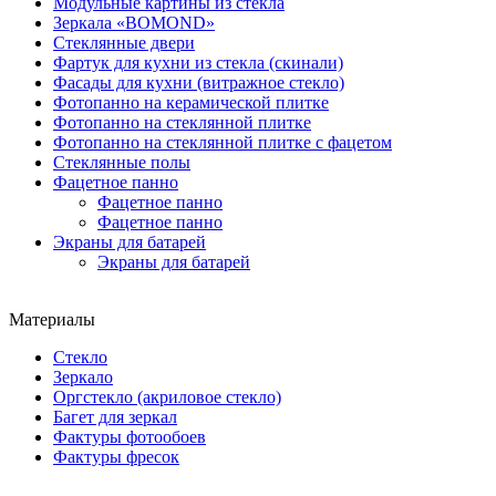
Модульные картины из стекла
Зеркала «BOMOND»
Стеклянные двери
Фартук для кухни из стекла (скинали)
Фасады для кухни (витражное стекло)
Фотопанно на керамической плитке
Фотопанно на стеклянной плитке
Фотопанно на стеклянной плитке с фацетом
Стеклянные полы
Фацетное панно
Фацетное панно
Фацетное панно
Экраны для батарей
Экраны для батарей
Материалы
Стекло
Зеркало
Оргстекло (акриловое стекло)
Багет для зеркал
Фактуры фотообоев
Фактуры фресок