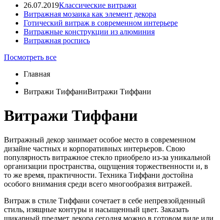
26.07.2019
Классические витражи
Витражная мозаика как элемент декора
Готический витраж в современном интерьере
Витражные конструкции из алюминия
Витражная роспись
Посмотреть все
Главная
Витражи Тиффани
Витражи Тиффани
Витражи Тиффани
Витражный декор занимает особое место в современном
дизайне частных и корпоративных интерьеров. Свою
популярность витражное стекло приобрело из-за уникальной
организации пространства, ощущения торжественности и, в
то же время, практичности. Техника Тиффани достойна
особого внимания среди всего многообразия витражей.
Витраж в стиле Тиффани сочетает в себе непревзойденный
стиль, изящные контуры и насыщенный цвет. Заказать
шикарный предмет декора сегодня можно в готовом виде или