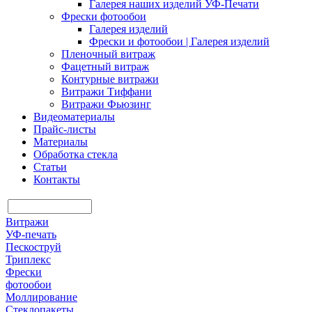
Галерея наших изделий УФ-Печати
Фрески фотообои
Галерея изделий
Фрески и фотообои | Галерея изделий
Пленочный витраж
Фацетный витраж
Контурные витражи
Витражи Тиффани
Витражи Фьюзинг
Видеоматериалы
Прайс-листы
Материалы
Обработка стекла
Статьи
Контакты
Витражи
УФ-печать
Пескоструй
Триплекс
Фрески
фотообои
Моллирование
Стеклопакеты