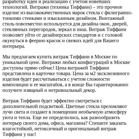
разработку идеи и реализацию с учетом новейших
технологий. Витражи (техника Тиффани) – это прочное
изделие из высококачественных марок стекла с филигранно-
тонкими стенками и изысканным дизайном. Винтажный
стиль повсеместно используется для дизайна окон, дверей,
стеклянных перегородок, зеркал и ниш. Витраж Тиффани
позволяет уйти от дизайнерских стандартов и с головой
окунуться в феерию красок и свежих идей для Вашего
интерьера.
Мы предлагаем купить витраж Тиффани в Москве по
уникальной цене. Витражи любых конфигураций в Москве
доступны прямо сейчас! Цена витражей Тиффани
представлена в карточке товара. Цена за м2 эксклюзивного
изделия будет рассчитываться с учетом сложности
композиции и ее масштабов, а в конце Вы гарантированно
получите изящный и нетривиальный декор.
Витраж Тиффани будет эффектно смотреться с
дополнительной подсветкой. Цветные стекла преломляют
лучи света и создают в помещении необычную атмосферу
уюта и тепла. Еще не определились, как разнообразить
интерьер своего дома, офиса, магазина? Спешите заказать
влагостойкий, нетоксичный и оригинальный витраж
Тиффани у нас!