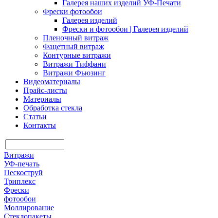
Галерея наших изделий УФ-Печати
Фрески фотообои
Галерея изделий
Фрески и фотообои | Галерея изделий
Пленочный витраж
Фацетный витраж
Контурные витражи
Витражи Тиффани
Витражи Фьюзинг
Видеоматериалы
Прайс-листы
Материалы
Обработка стекла
Статьи
Контакты
Витражи
УФ-печать
Пескоструй
Триплекс
Фрески
фотообои
Моллирование
Стеклопакеты