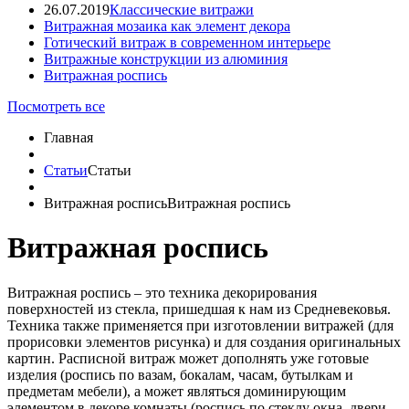
26.07.2019
Классические витражи
Витражная мозаика как элемент декора
Готический витраж в современном интерьере
Витражные конструкции из алюминия
Витражная роспись
Посмотреть все
Главная
Статьи
Статьи
Витражная роспись
Витражная роспись
Витражная роспись
Витражная роспись – это техника декорирования
поверхностей из стекла, пришедшая к нам из Средневековья.
Техника также применяется при изготовлении витражей (для
прорисовки элементов рисунка) и для создания оригинальных
картин. Расписной витраж может дополнять уже готовые
изделия (роспись по вазам, бокалам, часам, бутылкам и
предметам мебели), а может являться доминирующим
элементом в декоре комнаты (роспись по стеклу окна, двери