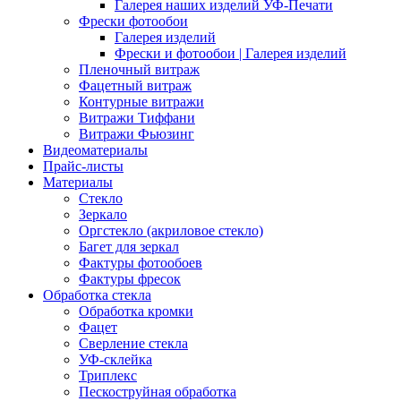
Галерея наших изделий УФ-Печати
Фрески фотообои
Галерея изделий
Фрески и фотообои | Галерея изделий
Пленочный витраж
Фацетный витраж
Контурные витражи
Витражи Тиффани
Витражи Фьюзинг
Видеоматериалы
Прайс-листы
Материалы
Стекло
Зеркало
Оргстекло (акриловое стекло)
Багет для зеркал
Фактуры фотообоев
Фактуры фресок
Обработка стекла
Обработка кромки
Фацет
Сверление стекла
УФ-склейка
Триплекс
Пескоструйная обработка