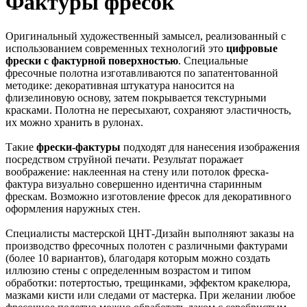
Фактуры фресок
Оригинальный художественный замысел, реализованный с
использованием современных технологий это
цифровые
фрески с фактурной поверхностью
. Специальные
фресочные полотна изготавливаются по запатентованной
методике: декоративная штукатура наносится на
флизелиновую основу, затем покрывается текстурными
красками. Полотна не пересыхают, сохраняют эластичность,
их можно хранить в рулонах.
Такие
фрески-фактуры
подходят для нанесения изображения
посредством струйной печати. Результат поражает
воображение: наклеенная на стену или потолок фреска-
фактура визуально совершенно идентична старинным
фрескам. Возможно изготовление фресок для декоративного
оформления наружных стен.
Специалисты мастерской ЦНТ-Дизайн выполняют заказы на
производство фресочных полотен с различными фактурами
(более 10 вариантов), благодаря которым можно создать
иллюзию стены с определенным возрастом и типом
обработки: потертостью, трещинками, эффектом кракелюра,
мазками кисти или следами от мастерка. При желании любое