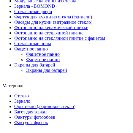
Модульные картины из стекла
Зеркала «BOMOND»
Стеклянные двери
Фартук для кухни из стекла (скинали)
Фасады для кухни (витражное стекло)
Фотопанно на керамической плитке
Фотопанно на стеклянной плитке
Фотопанно на стеклянной плитке с фацетом
Стеклянные полы
Фацетное панно
Фацетное панно
Фацетное панно
Экраны для батарей
Экраны для батарей
Материалы
Стекло
Зеркало
Оргстекло (акриловое стекло)
Багет для зеркал
Фактуры фотообоев
Фактуры фресок