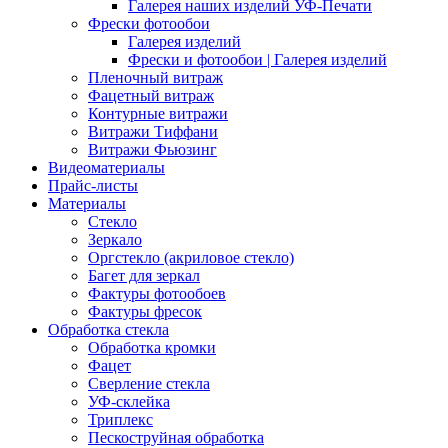
Галерея наших изделий УФ-Печати
Фрески фотообои
Галерея изделий
Фрески и фотообои | Галерея изделий
Пленочный витраж
Фацетный витраж
Контурные витражи
Витражи Тиффани
Витражи Фьюзинг
Видеоматериалы
Прайс-листы
Материалы
Стекло
Зеркало
Оргстекло (акриловое стекло)
Багет для зеркал
Фактуры фотообоев
Фактуры фресок
Обработка стекла
Обработка кромки
Фацет
Сверление стекла
УФ-склейка
Триплекс
Пескоструйная обработка