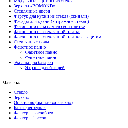
Модульные картины из стекла
Зеркала «BOMOND»
Стеклянные двери
Фартук для кухни из стекла (скинали)
Фасады для кухни (витражное стекло)
Фотопанно на керамической плитке
Фотопанно на стеклянной плитке
Фотопанно на стеклянной плитке с фацетом
Стеклянные полы
Фацетное панно
Фацетное панно
Фацетное панно
Экраны для батарей
Экраны для батарей
Материалы
Стекло
Зеркало
Оргстекло (акриловое стекло)
Багет для зеркал
Фактуры фотообоев
Фактуры фресок