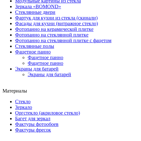
Модульные картины из стекла
Зеркала «BOMOND»
Стеклянные двери
Фартук для кухни из стекла (скинали)
Фасады для кухни (витражное стекло)
Фотопанно на керамической плитке
Фотопанно на стеклянной плитке
Фотопанно на стеклянной плитке с фацетом
Стеклянные полы
Фацетное панно
Фацетное панно
Фацетное панно
Экраны для батарей
Экраны для батарей
Материалы
Стекло
Зеркало
Оргстекло (акриловое стекло)
Багет для зеркал
Фактуры фотообоев
Фактуры фресок