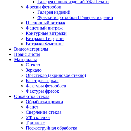
Галерея наших изделий УФ-Печати
Фрески фотообои
Галерея изделий
Фрески и фотообои | Галерея изделий
Пленочный витраж
Фацетный витраж
Контурные витражи
Витражи Тиффани
Витражи Фьюзинг
Видеоматериалы
Прайс-листы
Материалы
Стекло
Зеркало
Оргстекло (акриловое стекло)
Багет для зеркал
Фактуры фотообоев
Фактуры фресок
Обработка стекла
Обработка кромки
Фацет
Сверление стекла
УФ-склейка
Триплекс
Пескоструйная обработка