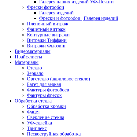
Галерея наших изделий УФ-Печати
Фрески фотообои
Галерея изделий
Фрески и фотообои | Галерея изделий
Пленочный витраж
Фацетный витраж
Контурные витражи
Витражи Тиффани
Витражи Фьюзинг
Видеоматериалы
Прайс-листы
Материалы
Стекло
Зеркало
Оргстекло (акриловое стекло)
Багет для зеркал
Фактуры фотообоев
Фактуры фресок
Обработка стекла
Обработка кромки
Фацет
Сверление стекла
УФ-склейка
Триплекс
Пескоструйная обработка