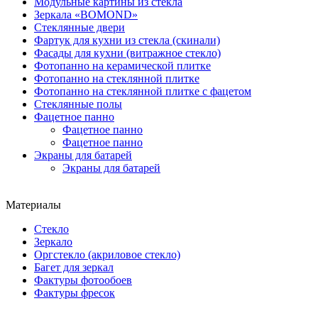
Модульные картины из стекла
Зеркала «BOMOND»
Стеклянные двери
Фартук для кухни из стекла (скинали)
Фасады для кухни (витражное стекло)
Фотопанно на керамической плитке
Фотопанно на стеклянной плитке
Фотопанно на стеклянной плитке с фацетом
Стеклянные полы
Фацетное панно
Фацетное панно
Фацетное панно
Экраны для батарей
Экраны для батарей
Материалы
Стекло
Зеркало
Оргстекло (акриловое стекло)
Багет для зеркал
Фактуры фотообоев
Фактуры фресок