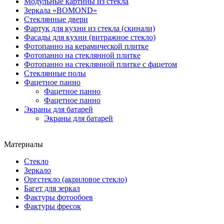
Модульные картины из стекла
Зеркала «BOMOND»
Стеклянные двери
Фартук для кухни из стекла (скинали)
Фасады для кухни (витражное стекло)
Фотопанно на керамической плитке
Фотопанно на стеклянной плитке
Фотопанно на стеклянной плитке с фацетом
Стеклянные полы
Фацетное панно
Фацетное панно
Фацетное панно
Экраны для батарей
Экраны для батарей
Материалы
Стекло
Зеркало
Оргстекло (акриловое стекло)
Багет для зеркал
Фактуры фотообоев
Фактуры фресок