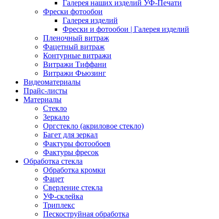
Галерея наших изделий УФ-Печати
Фрески фотообои
Галерея изделий
Фрески и фотообои | Галерея изделий
Пленочный витраж
Фацетный витраж
Контурные витражи
Витражи Тиффани
Витражи Фьюзинг
Видеоматериалы
Прайс-листы
Материалы
Стекло
Зеркало
Оргстекло (акриловое стекло)
Багет для зеркал
Фактуры фотообоев
Фактуры фресок
Обработка стекла
Обработка кромки
Фацет
Сверление стекла
УФ-склейка
Триплекс
Пескоструйная обработка