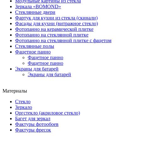
Модульные картины из стекла
Зеркала «BOMOND»
Стеклянные двери
Фартук для кухни из стекла (скинали)
Фасады для кухни (витражное стекло)
Фотопанно на керамической плитке
Фотопанно на стеклянной плитке
Фотопанно на стеклянной плитке с фацетом
Стеклянные полы
Фацетное панно
Фацетное панно
Фацетное панно
Экраны для батарей
Экраны для батарей
Материалы
Стекло
Зеркало
Оргстекло (акриловое стекло)
Багет для зеркал
Фактуры фотообоев
Фактуры фресок