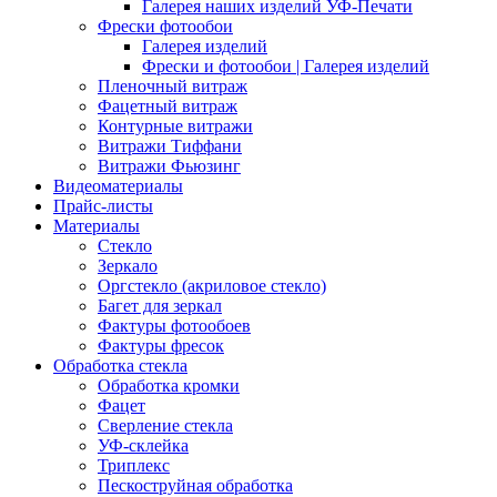
Галерея наших изделий УФ-Печати
Фрески фотообои
Галерея изделий
Фрески и фотообои | Галерея изделий
Пленочный витраж
Фацетный витраж
Контурные витражи
Витражи Тиффани
Витражи Фьюзинг
Видеоматериалы
Прайс-листы
Материалы
Стекло
Зеркало
Оргстекло (акриловое стекло)
Багет для зеркал
Фактуры фотообоев
Фактуры фресок
Обработка стекла
Обработка кромки
Фацет
Сверление стекла
УФ-склейка
Триплекс
Пескоструйная обработка