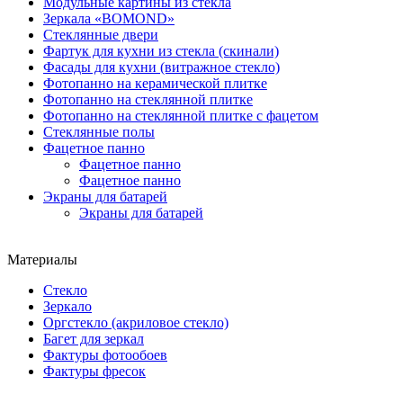
Модульные картины из стекла
Зеркала «BOMOND»
Стеклянные двери
Фартук для кухни из стекла (скинали)
Фасады для кухни (витражное стекло)
Фотопанно на керамической плитке
Фотопанно на стеклянной плитке
Фотопанно на стеклянной плитке с фацетом
Стеклянные полы
Фацетное панно
Фацетное панно
Фацетное панно
Экраны для батарей
Экраны для батарей
Материалы
Стекло
Зеркало
Оргстекло (акриловое стекло)
Багет для зеркал
Фактуры фотообоев
Фактуры фресок