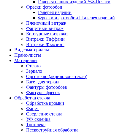
Галерея наших изделий УФ-Печати
Фрески фотообои
Галерея изделий
Фрески и фотообои | Галерея изделий
Пленочный витраж
Фацетный витраж
Контурные витражи
Витражи Тиффани
Витражи Фьюзинг
Видеоматериалы
Прайс-листы
Материалы
Стекло
Зеркало
Оргстекло (акриловое стекло)
Багет для зеркал
Фактуры фотообоев
Фактуры фресок
Обработка стекла
Обработка кромки
Фацет
Сверление стекла
УФ-склейка
Триплекс
Пескоструйная обработка