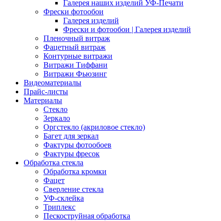
Галерея наших изделий УФ-Печати
Фрески фотообои
Галерея изделий
Фрески и фотообои | Галерея изделий
Пленочный витраж
Фацетный витраж
Контурные витражи
Витражи Тиффани
Витражи Фьюзинг
Видеоматериалы
Прайс-листы
Материалы
Стекло
Зеркало
Оргстекло (акриловое стекло)
Багет для зеркал
Фактуры фотообоев
Фактуры фресок
Обработка стекла
Обработка кромки
Фацет
Сверление стекла
УФ-склейка
Триплекс
Пескоструйная обработка