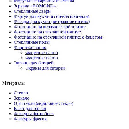
Модульные картины из стекла
Зеркала «BOMOND»
Стеклянные двери
Фартук для кухни из стекла (скинали)
Фасады для кухни (витражное стекло)
Фотопанно на керамической плитке
Фотопанно на стеклянной плитке
Фотопанно на стеклянной плитке с фацетом
Стеклянные полы
Фацетное панно
Фацетное панно
Фацетное панно
Экраны для батарей
Экраны для батарей
Материалы
Стекло
Зеркало
Оргстекло (акриловое стекло)
Багет для зеркал
Фактуры фотообоев
Фактуры фресок