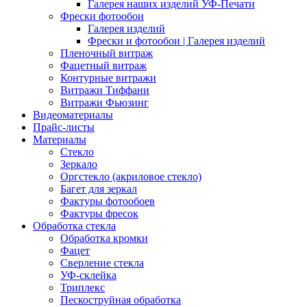
Галерея наших изделий УФ-Печати
Фрески фотообои
Галерея изделий
Фрески и фотообои | Галерея изделий
Пленочный витраж
Фацетный витраж
Контурные витражи
Витражи Тиффани
Витражи Фьюзинг
Видеоматериалы
Прайс-листы
Материалы
Стекло
Зеркало
Оргстекло (акриловое стекло)
Багет для зеркал
Фактуры фотообоев
Фактуры фресок
Обработка стекла
Обработка кромки
Фацет
Сверление стекла
УФ-склейка
Триплекс
Пескоструйная обработка