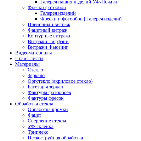
Галерея наших изделий УФ-Печати
Фрески фотообои
Галерея изделий
Фрески и фотообои | Галерея изделий
Пленочный витраж
Фацетный витраж
Контурные витражи
Витражи Тиффани
Витражи Фьюзинг
Видеоматериалы
Прайс-листы
Материалы
Стекло
Зеркало
Оргстекло (акриловое стекло)
Багет для зеркал
Фактуры фотообоев
Фактуры фресок
Обработка стекла
Обработка кромки
Фацет
Сверление стекла
УФ-склейка
Триплекс
Пескоструйная обработка