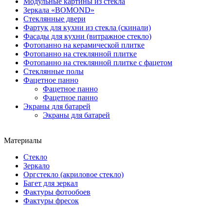
Модульные картины из стекла
Зеркала «BOMOND»
Стеклянные двери
Фартук для кухни из стекла (скинали)
Фасады для кухни (витражное стекло)
Фотопанно на керамической плитке
Фотопанно на стеклянной плитке
Фотопанно на стеклянной плитке с фацетом
Стеклянные полы
Фацетное панно
Фацетное панно
Фацетное панно
Экраны для батарей
Экраны для батарей
Материалы
Стекло
Зеркало
Оргстекло (акриловое стекло)
Багет для зеркал
Фактуры фотообоев
Фактуры фресок