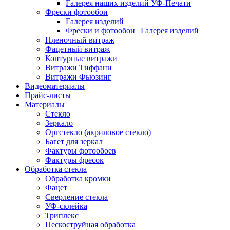
Галерея наших изделий УФ-Печати
Фрески фотообои
Галерея изделий
Фрески и фотообои | Галерея изделий
Пленочный витраж
Фацетный витраж
Контурные витражи
Витражи Тиффани
Витражи Фьюзинг
Видеоматериалы
Прайс-листы
Материалы
Стекло
Зеркало
Оргстекло (акриловое стекло)
Багет для зеркал
Фактуры фотообоев
Фактуры фресок
Обработка стекла
Обработка кромки
Фацет
Сверление стекла
УФ-склейка
Триплекс
Пескоструйная обработка