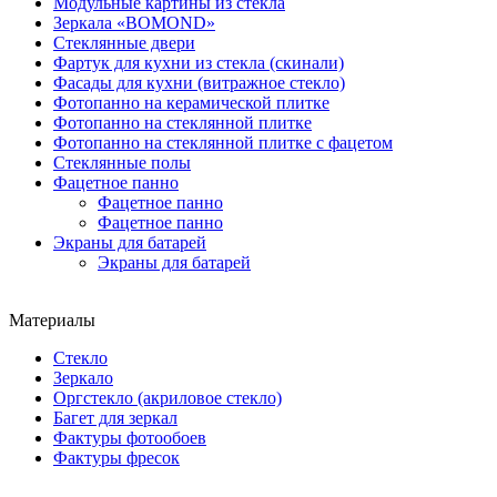
Модульные картины из стекла
Зеркала «BOMOND»
Стеклянные двери
Фартук для кухни из стекла (скинали)
Фасады для кухни (витражное стекло)
Фотопанно на керамической плитке
Фотопанно на стеклянной плитке
Фотопанно на стеклянной плитке с фацетом
Стеклянные полы
Фацетное панно
Фацетное панно
Фацетное панно
Экраны для батарей
Экраны для батарей
Материалы
Стекло
Зеркало
Оргстекло (акриловое стекло)
Багет для зеркал
Фактуры фотообоев
Фактуры фресок