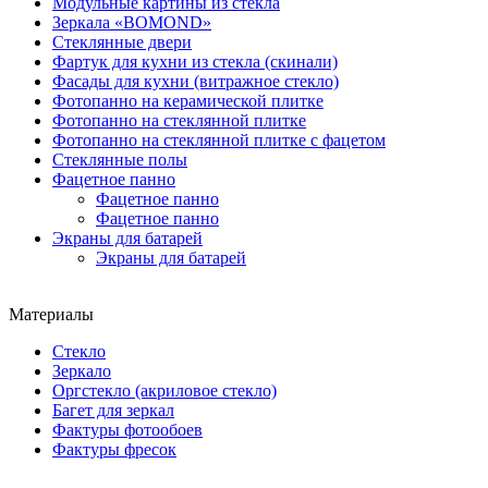
Модульные картины из стекла
Зеркала «BOMOND»
Стеклянные двери
Фартук для кухни из стекла (скинали)
Фасады для кухни (витражное стекло)
Фотопанно на керамической плитке
Фотопанно на стеклянной плитке
Фотопанно на стеклянной плитке с фацетом
Стеклянные полы
Фацетное панно
Фацетное панно
Фацетное панно
Экраны для батарей
Экраны для батарей
Материалы
Стекло
Зеркало
Оргстекло (акриловое стекло)
Багет для зеркал
Фактуры фотообоев
Фактуры фресок