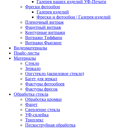
Галерея наших изделий УФ-Печати
Фрески фотообои
Галерея изделий
Фрески и фотообои | Галерея изделий
Пленочный витраж
Фацетный витраж
Контурные витражи
Витражи Тиффани
Витражи Фьюзинг
Видеоматериалы
Прайс-листы
Материалы
Стекло
Зеркало
Оргстекло (акриловое стекло)
Багет для зеркал
Фактуры фотообоев
Фактуры фресок
Обработка стекла
Обработка кромки
Фацет
Сверление стекла
УФ-склейка
Триплекс
Пескоструйная обработка