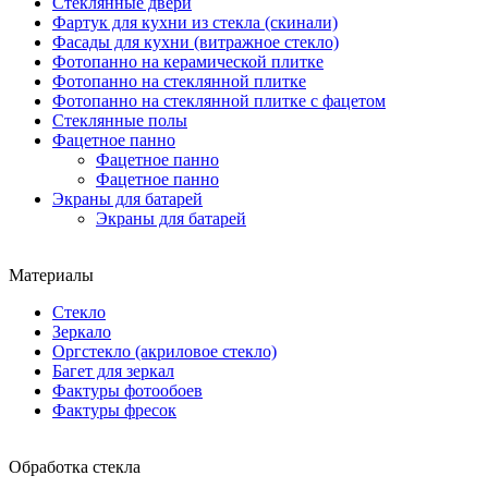
Стеклянные двери
Фартук для кухни из стекла (скинали)
Фасады для кухни (витражное стекло)
Фотопанно на керамической плитке
Фотопанно на стеклянной плитке
Фотопанно на стеклянной плитке с фацетом
Стеклянные полы
Фацетное панно
Фацетное панно
Фацетное панно
Экраны для батарей
Экраны для батарей
Материалы
Стекло
Зеркало
Оргстекло (акриловое стекло)
Багет для зеркал
Фактуры фотообоев
Фактуры фресок
Обработка стекла