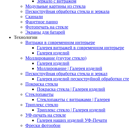
Зеркало с витражом
Модульные картины из стекла
Пескоструйная обработка стекла и зеркала
Скинали
Фацетное панно
Фотопечать на стекле
Экраны для батарей
Технологии
Витражи в современном интерьере
Галерея витражей в современном интерьере
Галерея изделий
Моллирование (гнутое стекло)
Галерея изделий
Моллирование | Галерея изделий
Пескоструйная обработка стекла и зеркал
Галерея изделий пескоструйной обработки сте
Покраска стекла
Покраска стекла | Галерея изделий
Стеклопакеты
Стеклопакеты с витражами | Галерея
Триплекс стекло
Триплекс стекло | Галерея изделий
УФ-печать на стекле
Галерея наших изделий УФ-Печати
Фрески фотообои