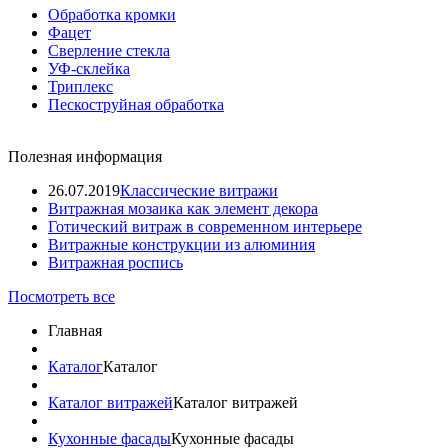
Обработка кромки
Фацет
Сверление стекла
УФ-склейка
Триплекс
Пескоструйная обработка
Полезная информация
26.07.2019
Классические витражи
Витражная мозаика как элемент декора
Готический витраж в современном интерьере
Витражные конструкции из алюминия
Витражная роспись
Посмотреть все
Главная
Каталог
Каталог
Каталог витражей
Каталог витражей
Кухонные фасады
Кухонные фасады