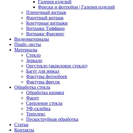
Галерея изделий
Фрески и фотообои | Галерея изделий
Пленочный витраж
Фацетный витраж
Контурные витражи
Витражи Тиффани
Витражи Фьюзинг
Видеоматериалы
Прайс-листы
Материалы
Стекло
Зеркало
Оргстекло (акриловое стекло)
Багет для зеркал
Фактуры фотообоев
Фактуры фресок
Обработка стекла
Обработка кромки
Фацет
Сверление стекла
УФ-склейка
Триплекс
Пескоструйная обработка
Статьи
Контакты