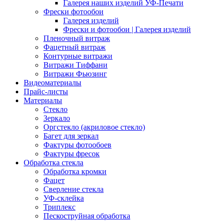
Галерея наших изделий УФ-Печати
Фрески фотообои
Галерея изделий
Фрески и фотообои | Галерея изделий
Пленочный витраж
Фацетный витраж
Контурные витражи
Витражи Тиффани
Витражи Фьюзинг
Видеоматериалы
Прайс-листы
Материалы
Стекло
Зеркало
Оргстекло (акриловое стекло)
Багет для зеркал
Фактуры фотообоев
Фактуры фресок
Обработка стекла
Обработка кромки
Фацет
Сверление стекла
УФ-склейка
Триплекс
Пескоструйная обработка