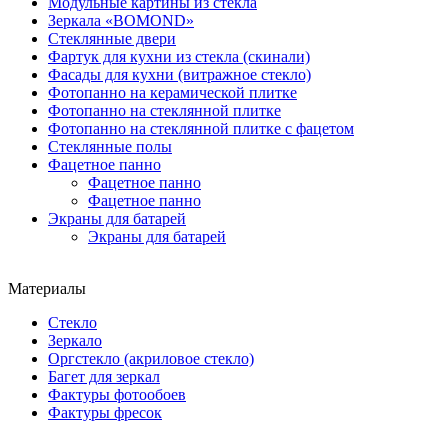
Модульные картины из стекла
Зеркала «BOMOND»
Стеклянные двери
Фартук для кухни из стекла (скинали)
Фасады для кухни (витражное стекло)
Фотопанно на керамической плитке
Фотопанно на стеклянной плитке
Фотопанно на стеклянной плитке с фацетом
Стеклянные полы
Фацетное панно
Фацетное панно
Фацетное панно
Экраны для батарей
Экраны для батарей
Материалы
Стекло
Зеркало
Оргстекло (акриловое стекло)
Багет для зеркал
Фактуры фотообоев
Фактуры фресок