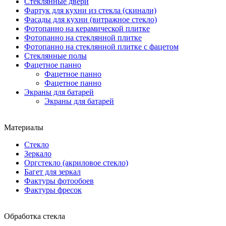
Стеклянные двери
Фартук для кухни из стекла (скинали)
Фасады для кухни (витражное стекло)
Фотопанно на керамической плитке
Фотопанно на стеклянной плитке
Фотопанно на стеклянной плитке с фацетом
Стеклянные полы
Фацетное панно
Фацетное панно
Фацетное панно
Экраны для батарей
Экраны для батарей
Материалы
Стекло
Зеркало
Оргстекло (акриловое стекло)
Багет для зеркал
Фактуры фотообоев
Фактуры фресок
Обработка стекла