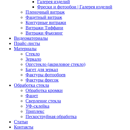
Галерея изделий
Фрески и фотообои | Галерея изделий
Пленочный витраж
Фацетный витраж
Контурные витражи
Витражи Тиффани
Витражи Фьюзинг
Видеоматериалы
Прайс-листы
Материалы
Стекло
Зеркало
Оргстекло (акриловое стекло)
Багет для зеркал
Фактуры фотообоев
Фактуры фресок
Обработка стекла
Обработка кромки
Фацет
Сверление стекла
УФ-склейка
Триплекс
Пескоструйная обработка
Статьи
Контакты