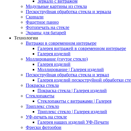
Зеркало с витражом
Модульные картины из стекла
Пескоструйная обработка стекла и зеркала
Скинали
Фацетное панно
Фотопечать на стекле
Экраны для батарей
Технологии
Витражи в современном интерьере
Галерея витражей в современном интерьере
Галерея изделий
Моллирование (гнутое стекло)
Галерея изделий
Моллирование | Галерея изделий
Пескоструйная обработка стекла и зеркал
Галерея изделий пескоструйной обработки сте
Покраска стекла
Покраска стекла | Галерея изделий
Стеклопакеты
Стеклопакеты с витражами | Галерея
Триплекс стекло
Триплекс стекло | Галерея изделий
УФ-печать на стекле
Галерея наших изделий УФ-Печати
Фрески фотообои