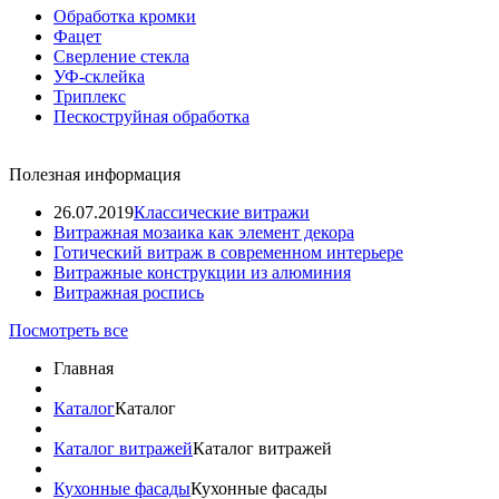
Обработка кромки
Фацет
Сверление стекла
УФ-склейка
Триплекс
Пескоструйная обработка
Полезная информация
26.07.2019
Классические витражи
Витражная мозаика как элемент декора
Готический витраж в современном интерьере
Витражные конструкции из алюминия
Витражная роспись
Посмотреть все
Главная
Каталог
Каталог
Каталог витражей
Каталог витражей
Кухонные фасады
Кухонные фасады