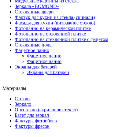
Модульные картины из стекла
Зеркала «BOMOND»
Стеклянные двери
Фартук для кухни из стекла (скинали)
Фасады для кухни (витражное стекло)
Фотопанно на керамической плитке
Фотопанно на стеклянной плитке
Фотопанно на стеклянной плитке с фацетом
Стеклянные полы
Фацетное панно
Фацетное панно
Фацетное панно
Экраны для батарей
Экраны для батарей
Материалы
Стекло
Зеркало
Оргстекло (акриловое стекло)
Багет для зеркал
Фактуры фотообоев
Фактуры фресок