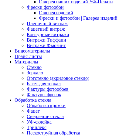
Галерея наших изделий УФ-Печати
Фрески фотообои
Галерея изделий
Фрески и фотообои | Галерея изделий
Пленочный витраж
Фацетный витраж
Контурные витражи
Витражи Тиффани
Витражи Фьюзинг
Видеоматериалы
Прайс-листы
Материалы
Стекло
Зеркало
Оргстекло (акриловое стекло)
Багет для зеркал
Фактуры фотообоев
Фактуры фресок
Обработка стекла
Обработка кромки
Фацет
Сверление стекла
УФ-склейка
Триплекс
Пескоструйная обработка