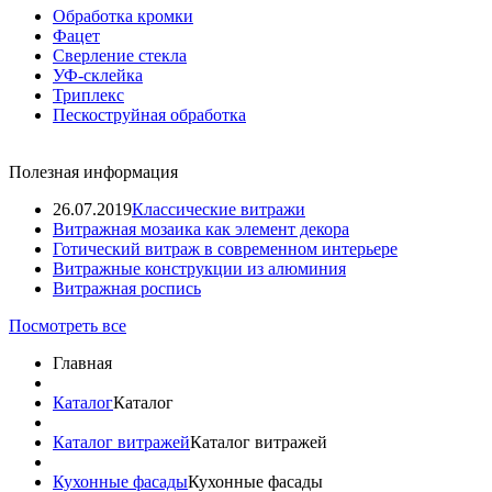
Обработка кромки
Фацет
Сверление стекла
УФ-склейка
Триплекс
Пескоструйная обработка
Полезная информация
26.07.2019
Классические витражи
Витражная мозаика как элемент декора
Готический витраж в современном интерьере
Витражные конструкции из алюминия
Витражная роспись
Посмотреть все
Главная
Каталог
Каталог
Каталог витражей
Каталог витражей
Кухонные фасады
Кухонные фасады