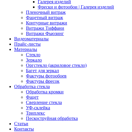
Галерея изделий
Фрески и фотообои | Галерея изделий
Пленочный витраж
Фацетный витраж
Контурные витражи
Витражи Тиффани
Витражи Фьюзинг
Видеоматериалы
Прайс-листы
Материалы
Стекло
Зеркало
Оргстекло (акриловое стекло)
Багет для зеркал
Фактуры фотообоев
Фактуры фресок
Обработка стекла
Обработка кромки
Фацет
Сверление стекла
УФ-склейка
Триплекс
Пескоструйная обработка
Статьи
Контакты