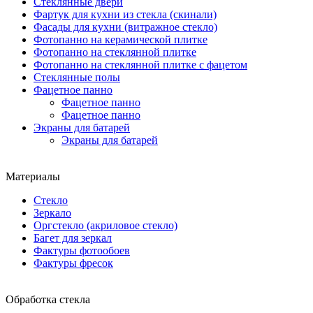
Стеклянные двери
Фартук для кухни из стекла (скинали)
Фасады для кухни (витражное стекло)
Фотопанно на керамической плитке
Фотопанно на стеклянной плитке
Фотопанно на стеклянной плитке с фацетом
Стеклянные полы
Фацетное панно
Фацетное панно
Фацетное панно
Экраны для батарей
Экраны для батарей
Материалы
Стекло
Зеркало
Оргстекло (акриловое стекло)
Багет для зеркал
Фактуры фотообоев
Фактуры фресок
Обработка стекла