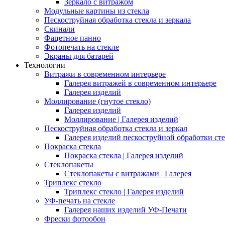
Зеркало с витражом
Модульные картины из стекла
Пескоструйная обработка стекла и зеркала
Скинали
Фацетное панно
Фотопечать на стекле
Экраны для батарей
Технологии
Витражи в современном интерьере
Галерея витражей в современном интерьере
Галерея изделий
Моллирование (гнутое стекло)
Галерея изделий
Моллирование | Галерея изделий
Пескоструйная обработка стекла и зеркал
Галерея изделий пескоструйной обработки сте
Покраска стекла
Покраска стекла | Галерея изделий
Стеклопакеты
Стеклопакеты с витражами | Галерея
Триплекс стекло
Триплекс стекло | Галерея изделий
УФ-печать на стекле
Галерея наших изделий УФ-Печати
Фрески фотообои