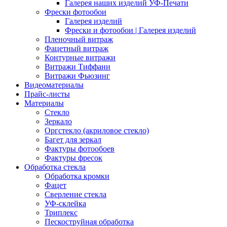
Галерея наших изделий УФ-Печати
Фрески фотообои
Галерея изделий
Фрески и фотообои | Галерея изделий
Пленочный витраж
Фацетный витраж
Контурные витражи
Витражи Тиффани
Витражи Фьюзинг
Видеоматериалы
Прайс-листы
Материалы
Стекло
Зеркало
Оргстекло (акриловое стекло)
Багет для зеркал
Фактуры фотообоев
Фактуры фресок
Обработка стекла
Обработка кромки
Фацет
Сверление стекла
УФ-склейка
Триплекс
Пескоструйная обработка