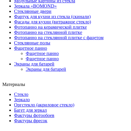
Модульные картины из стекла
Зеркала «BOMOND»
Стеклянные двери
Фартук для кухни из стекла (скинали)
Фасады для кухни (витражное стекло)
Фотопанно на керамической плитке
Фотопанно на стеклянной плитке
Фотопанно на стеклянной плитке с фацетом
Стеклянные полы
Фацетное панно
Фацетное панно
Фацетное панно
Экраны для батарей
Экраны для батарей
Материалы
Стекло
Зеркало
Оргстекло (акриловое стекло)
Багет для зеркал
Фактуры фотообоев
Фактуры фресок