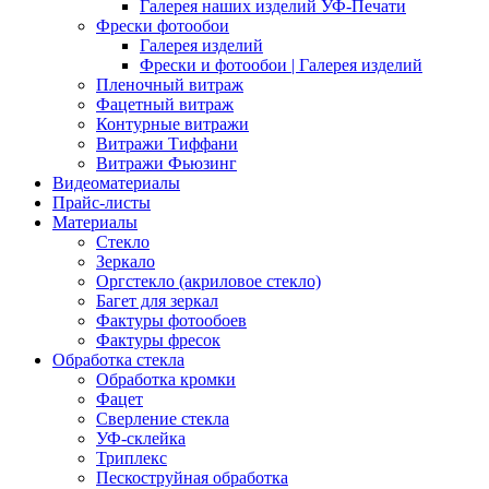
Галерея наших изделий УФ-Печати
Фрески фотообои
Галерея изделий
Фрески и фотообои | Галерея изделий
Пленочный витраж
Фацетный витраж
Контурные витражи
Витражи Тиффани
Витражи Фьюзинг
Видеоматериалы
Прайс-листы
Материалы
Стекло
Зеркало
Оргстекло (акриловое стекло)
Багет для зеркал
Фактуры фотообоев
Фактуры фресок
Обработка стекла
Обработка кромки
Фацет
Сверление стекла
УФ-склейка
Триплекс
Пескоструйная обработка