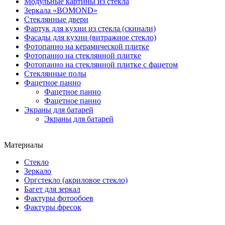
Модульные картины из стекла
Зеркала «BOMOND»
Стеклянные двери
Фартук для кухни из стекла (скинали)
Фасады для кухни (витражное стекло)
Фотопанно на керамической плитке
Фотопанно на стеклянной плитке
Фотопанно на стеклянной плитке с фацетом
Стеклянные полы
Фацетное панно
Фацетное панно
Фацетное панно
Экраны для батарей
Экраны для батарей
Материалы
Стекло
Зеркало
Оргстекло (акриловое стекло)
Багет для зеркал
Фактуры фотообоев
Фактуры фресок