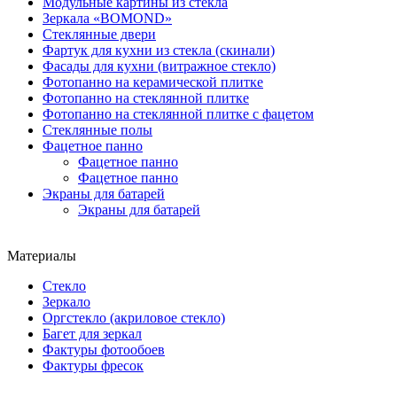
Модульные картины из стекла
Зеркала «BOMOND»
Стеклянные двери
Фартук для кухни из стекла (скинали)
Фасады для кухни (витражное стекло)
Фотопанно на керамической плитке
Фотопанно на стеклянной плитке
Фотопанно на стеклянной плитке с фацетом
Стеклянные полы
Фацетное панно
Фацетное панно
Фацетное панно
Экраны для батарей
Экраны для батарей
Материалы
Стекло
Зеркало
Оргстекло (акриловое стекло)
Багет для зеркал
Фактуры фотообоев
Фактуры фресок