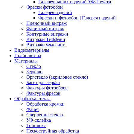
Галерея наших изделий УФ-Печати
Фрески фотообои
Галерея изделий
Фрески и фотообои | Галерея изделий
Пленочный витраж
Фацетный витраж
Контурные витражи
Витражи Тиффани
Витражи Фьюзинг
Видеоматериалы
Прайс-листы
Материалы
Стекло
Зеркало
Оргстекло (акриловое стекло)
Багет для зеркал
Фактуры фотообоев
Фактуры фресок
Обработка стекла
Обработка кромки
Фацет
Сверление стекла
УФ-склейка
Триплекс
Пескоструйная обработка