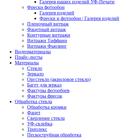
Галерея наших изделий УФ-Печати
Фрески фотообои
Галерея изделий
Фрески и фотообои | Галерея изделий
Пленочный витраж
Фацетный витраж
Контурные витражи
Витражи Тиффани
Витражи Фьюзинг
Видеоматериалы
Прайс-листы
Материалы
Стекло
Зеркало
Оргстекло (акриловое стекло)
Багет для зеркал
Фактуры фотообоев
Фактуры фресок
Обработка стекла
Обработка кромки
Фацет
Сверление стекла
УФ-склейка
Триплекс
Пескоструйная обработка