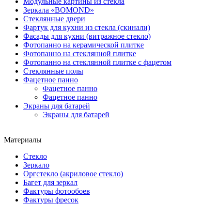
Модульные картины из стекла
Зеркала «BOMOND»
Стеклянные двери
Фартук для кухни из стекла (скинали)
Фасады для кухни (витражное стекло)
Фотопанно на керамической плитке
Фотопанно на стеклянной плитке
Фотопанно на стеклянной плитке с фацетом
Стеклянные полы
Фацетное панно
Фацетное панно
Фацетное панно
Экраны для батарей
Экраны для батарей
Материалы
Стекло
Зеркало
Оргстекло (акриловое стекло)
Багет для зеркал
Фактуры фотообоев
Фактуры фресок