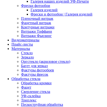
Галерея наших изделий УФ-Печати
Фрески фотообои
Галерея изделий
Фрески и фотообои | Галерея изделий
Пленочный витраж
Фацетный витраж
Контурные витражи
Витражи Тиффани
Витражи Фьюзинг
Видеоматериалы
Прайс-листы
Материалы
Стекло
Зеркало
Оргстекло (акриловое стекло)
Багет для зеркал
Фактуры фотообоев
Фактуры фресок
Обработка стекла
Обработка кромки
Фацет
Сверление стекла
УФ-склейка
Триплекс
Пескоструйная обработка