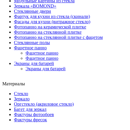
Модульные картины из стекла
Зеркала «BOMOND»
Стеклянные двери
Фартук для кухни из стекла (скинали)
Фасады для кухни (витражное стекло)
Фотопанно на керамической плитке
Фотопанно на стеклянной плитке
Фотопанно на стеклянной плитке с фацетом
Стеклянные полы
Фацетное панно
Фацетное панно
Фацетное панно
Экраны для батарей
Экраны для батарей
Материалы
Стекло
Зеркало
Оргстекло (акриловое стекло)
Багет для зеркал
Фактуры фотообоев
Фактуры фресок