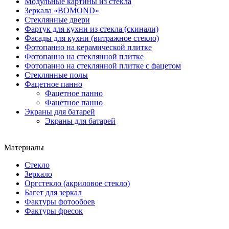
Модульные картины из стекла
Зеркала «BOMOND»
Стеклянные двери
Фартук для кухни из стекла (скинали)
Фасады для кухни (витражное стекло)
Фотопанно на керамической плитке
Фотопанно на стеклянной плитке
Фотопанно на стеклянной плитке с фацетом
Стеклянные полы
Фацетное панно
Фацетное панно
Фацетное панно
Экраны для батарей
Экраны для батарей
Материалы
Стекло
Зеркало
Оргстекло (акриловое стекло)
Багет для зеркал
Фактуры фотообоев
Фактуры фресок