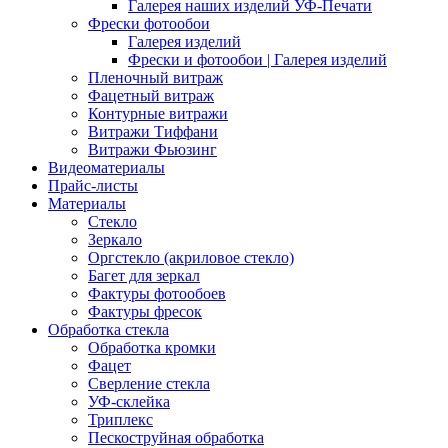
Галерея наших изделий УФ-Печати
Фрески фотообои
Галерея изделий
Фрески и фотообои | Галерея изделий
Пленочный витраж
Фацетный витраж
Контурные витражи
Витражи Тиффани
Витражи Фьюзинг
Видеоматериалы
Прайс-листы
Материалы
Стекло
Зеркало
Оргстекло (акриловое стекло)
Багет для зеркал
Фактуры фотообоев
Фактуры фресок
Обработка стекла
Обработка кромки
Фацет
Сверление стекла
УФ-склейка
Триплекс
Пескоструйная обработка