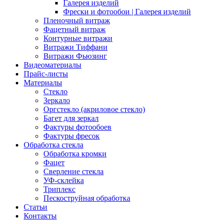
Галерея изделий
Фрески и фотообои | Галерея изделий
Пленочный витраж
Фацетный витраж
Контурные витражи
Витражи Тиффани
Витражи Фьюзинг
Видеоматериалы
Прайс-листы
Материалы
Стекло
Зеркало
Оргстекло (акриловое стекло)
Багет для зеркал
Фактуры фотообоев
Фактуры фресок
Обработка стекла
Обработка кромки
Фацет
Сверление стекла
УФ-склейка
Триплекс
Пескоструйная обработка
Статьи
Контакты