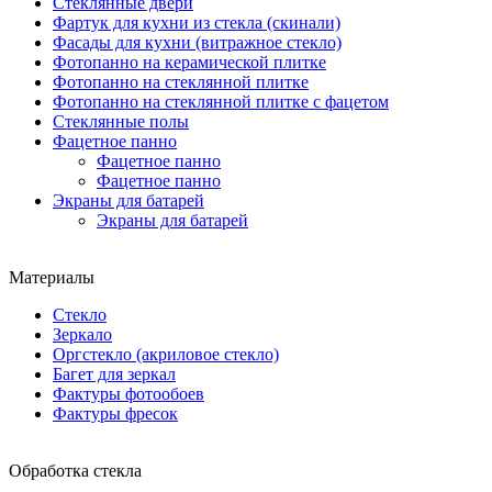
Стеклянные двери
Фартук для кухни из стекла (скинали)
Фасады для кухни (витражное стекло)
Фотопанно на керамической плитке
Фотопанно на стеклянной плитке
Фотопанно на стеклянной плитке с фацетом
Стеклянные полы
Фацетное панно
Фацетное панно
Фацетное панно
Экраны для батарей
Экраны для батарей
Материалы
Стекло
Зеркало
Оргстекло (акриловое стекло)
Багет для зеркал
Фактуры фотообоев
Фактуры фресок
Обработка стекла