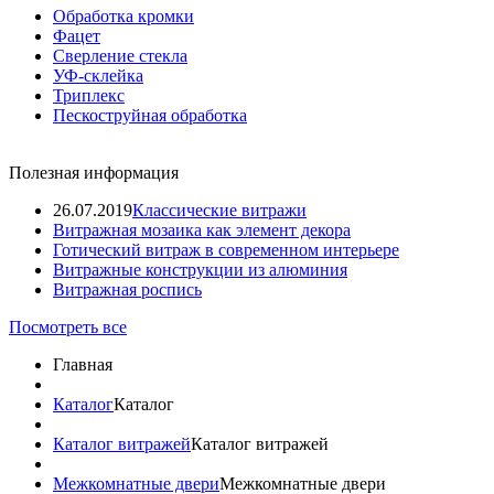
Обработка кромки
Фацет
Сверление стекла
УФ-склейка
Триплекс
Пескоструйная обработка
Полезная информация
26.07.2019
Классические витражи
Витражная мозаика как элемент декора
Готический витраж в современном интерьере
Витражные конструкции из алюминия
Витражная роспись
Посмотреть все
Главная
Каталог
Каталог
Каталог витражей
Каталог витражей
Межкомнатные двери
Межкомнатные двери