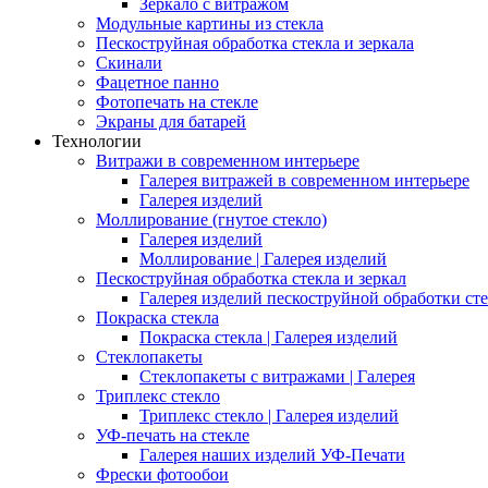
Зеркало с витражом
Модульные картины из стекла
Пескоструйная обработка стекла и зеркала
Скинали
Фацетное панно
Фотопечать на стекле
Экраны для батарей
Технологии
Витражи в современном интерьере
Галерея витражей в современном интерьере
Галерея изделий
Моллирование (гнутое стекло)
Галерея изделий
Моллирование | Галерея изделий
Пескоструйная обработка стекла и зеркал
Галерея изделий пескоструйной обработки сте
Покраска стекла
Покраска стекла | Галерея изделий
Стеклопакеты
Стеклопакеты с витражами | Галерея
Триплекс стекло
Триплекс стекло | Галерея изделий
УФ-печать на стекле
Галерея наших изделий УФ-Печати
Фрески фотообои