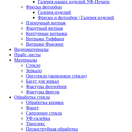
Галерея наших изделий УФ-Печати
Фрески фотообои
Галерея изделий
Фрески и фотообои | Галерея изделий
Пленочный витраж
Фацетный витраж
Контурные витражи
Витражи Тиффани
Витражи Фьюзинг
Видеоматериалы
Прайс-листы
Материалы
Стекло
Зеркало
Оргстекло (акриловое стекло)
Багет для зеркал
Фактуры фотообоев
Фактуры фресок
Обработка стекла
Обработка кромки
Фацет
Сверление стекла
УФ-склейка
Триплекс
Пескоструйная обработка