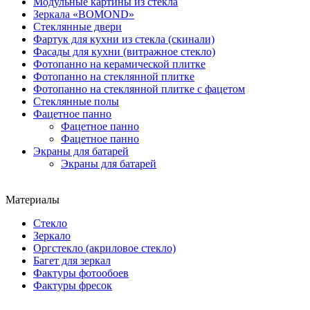
Модульные картины из стекла
Зеркала «BOMOND»
Стеклянные двери
Фартук для кухни из стекла (скинали)
Фасады для кухни (витражное стекло)
Фотопанно на керамической плитке
Фотопанно на стеклянной плитке
Фотопанно на стеклянной плитке с фацетом
Стеклянные полы
Фацетное панно
Фацетное панно
Фацетное панно
Экраны для батарей
Экраны для батарей
Материалы
Стекло
Зеркало
Оргстекло (акриловое стекло)
Багет для зеркал
Фактуры фотообоев
Фактуры фресок