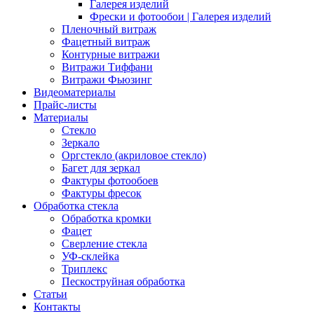
Галерея изделий
Фрески и фотообои | Галерея изделий
Пленочный витраж
Фацетный витраж
Контурные витражи
Витражи Тиффани
Витражи Фьюзинг
Видеоматериалы
Прайс-листы
Материалы
Стекло
Зеркало
Оргстекло (акриловое стекло)
Багет для зеркал
Фактуры фотообоев
Фактуры фресок
Обработка стекла
Обработка кромки
Фацет
Сверление стекла
УФ-склейка
Триплекс
Пескоструйная обработка
Статьи
Контакты