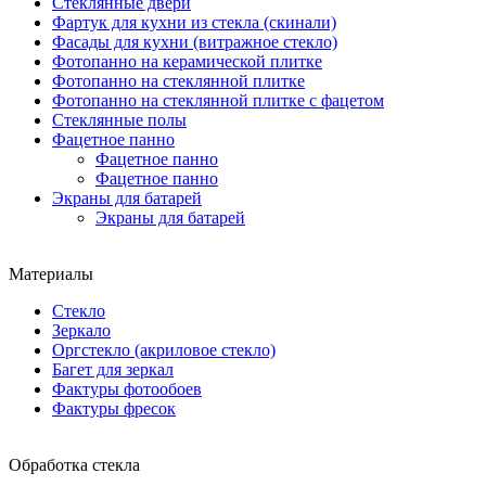
Стеклянные двери
Фартук для кухни из стекла (скинали)
Фасады для кухни (витражное стекло)
Фотопанно на керамической плитке
Фотопанно на стеклянной плитке
Фотопанно на стеклянной плитке с фацетом
Стеклянные полы
Фацетное панно
Фацетное панно
Фацетное панно
Экраны для батарей
Экраны для батарей
Материалы
Стекло
Зеркало
Оргстекло (акриловое стекло)
Багет для зеркал
Фактуры фотообоев
Фактуры фресок
Обработка стекла