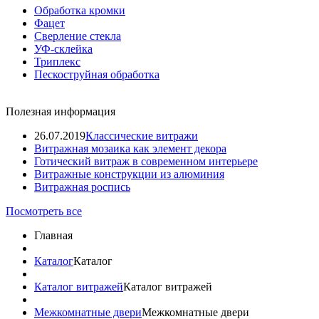
Обработка кромки
Фацет
Сверление стекла
УФ-склейка
Триплекс
Пескоструйная обработка
Полезная информация
26.07.2019
Классические витражи
Витражная мозаика как элемент декора
Готический витраж в современном интерьере
Витражные конструкции из алюминия
Витражная роспись
Посмотреть все
Главная
Каталог
Каталог
Каталог витражей
Каталог витражей
Межкомнатные двери
Межкомнатные двери