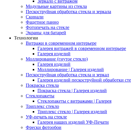
Зеркало с витражом
Модульные картины из стекла
Пескоструйная обработка стекла и зеркала
Скинали
Фацетное панно
Фотопечать на стекле
Экраны для батарей
Технологии
Витражи в современном интерьере
Галерея витражей в современном интерьере
Галерея изделий
Моллирование (гнутое стекло)
Галерея изделий
Моллирование | Галерея изделий
Пескоструйная обработка стекла и зеркал
Галерея изделий пескоструйной обработки сте
Покраска стекла
Покраска стекла | Галерея изделий
Стеклопакеты
Стеклопакеты с витражами | Галерея
Триплекс стекло
Триплекс стекло | Галерея изделий
УФ-печать на стекле
Галерея наших изделий УФ-Печати
Фрески фотообои