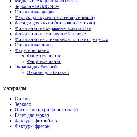
Модульные картины из стекла
Зеркала «BOMOND»
Стеклянные двери
Фартук для кухни из стекла (скинали)
Фасады для кухни (витражное стекло)
Фотопанно на керамической плитке
Фотопанно на стеклянной плитке
Фотопанно на стеклянной плитке с фацетом
Стеклянные полы
Фацетное панно
Фацетное панно
Фацетное панно
Экраны для батарей
Экраны для батарей
Материалы
Стекло
Зеркало
Оргстекло (акриловое стекло)
Багет для зеркал
Фактуры фотообоев
Фактуры фресок