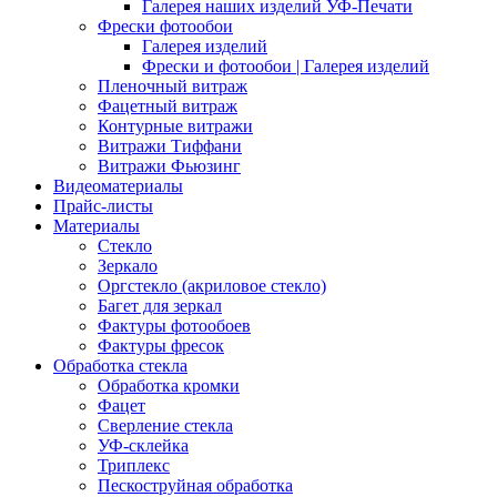
Галерея наших изделий УФ-Печати
Фрески фотообои
Галерея изделий
Фрески и фотообои | Галерея изделий
Пленочный витраж
Фацетный витраж
Контурные витражи
Витражи Тиффани
Витражи Фьюзинг
Видеоматериалы
Прайс-листы
Материалы
Стекло
Зеркало
Оргстекло (акриловое стекло)
Багет для зеркал
Фактуры фотообоев
Фактуры фресок
Обработка стекла
Обработка кромки
Фацет
Сверление стекла
УФ-склейка
Триплекс
Пескоструйная обработка