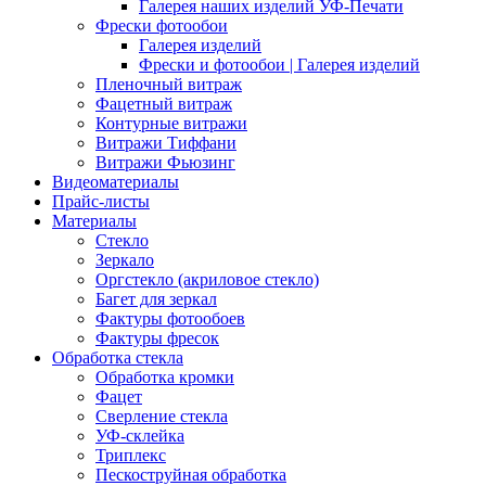
Галерея наших изделий УФ-Печати
Фрески фотообои
Галерея изделий
Фрески и фотообои | Галерея изделий
Пленочный витраж
Фацетный витраж
Контурные витражи
Витражи Тиффани
Витражи Фьюзинг
Видеоматериалы
Прайс-листы
Материалы
Стекло
Зеркало
Оргстекло (акриловое стекло)
Багет для зеркал
Фактуры фотообоев
Фактуры фресок
Обработка стекла
Обработка кромки
Фацет
Сверление стекла
УФ-склейка
Триплекс
Пескоструйная обработка