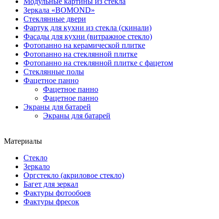
Модульные картины из стекла
Зеркала «BOMOND»
Стеклянные двери
Фартук для кухни из стекла (скинали)
Фасады для кухни (витражное стекло)
Фотопанно на керамической плитке
Фотопанно на стеклянной плитке
Фотопанно на стеклянной плитке с фацетом
Стеклянные полы
Фацетное панно
Фацетное панно
Фацетное панно
Экраны для батарей
Экраны для батарей
Материалы
Стекло
Зеркало
Оргстекло (акриловое стекло)
Багет для зеркал
Фактуры фотообоев
Фактуры фресок