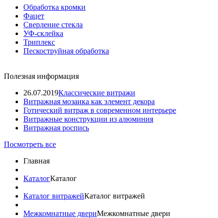
Обработка кромки
Фацет
Сверление стекла
УФ-склейка
Триплекс
Пескоструйная обработка
Полезная информация
26.07.2019
Классические витражи
Витражная мозаика как элемент декора
Готический витраж в современном интерьере
Витражные конструкции из алюминия
Витражная роспись
Посмотреть все
Главная
Каталог
Каталог
Каталог витражей
Каталог витражей
Межкомнатные двери
Межкомнатные двери