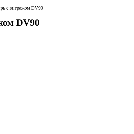
рь с витражом DV90
жом DV90