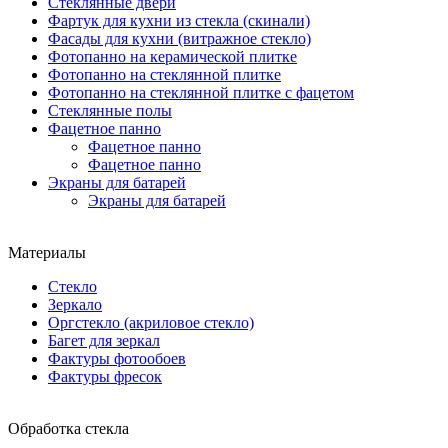
Стеклянные двери
Фартук для кухни из стекла (скинали)
Фасады для кухни (витражное стекло)
Фотопанно на керамической плитке
Фотопанно на стеклянной плитке
Фотопанно на стеклянной плитке с фацетом
Стеклянные полы
Фацетное панно
Фацетное панно
Фацетное панно
Экраны для батарей
Экраны для батарей
Материалы
Стекло
Зеркало
Оргстекло (акриловое стекло)
Багет для зеркал
Фактуры фотообоев
Фактуры фресок
Обработка стекла