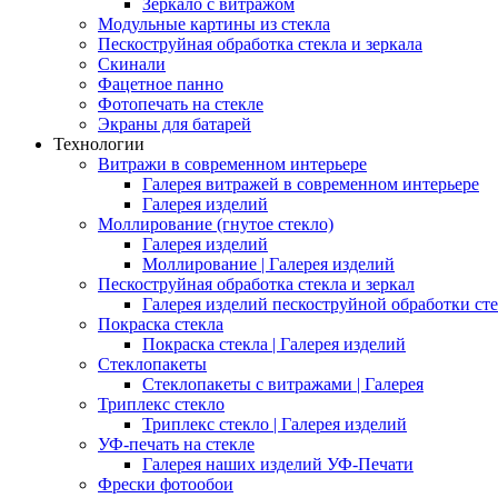
Зеркало с витражом
Модульные картины из стекла
Пескоструйная обработка стекла и зеркала
Скинали
Фацетное панно
Фотопечать на стекле
Экраны для батарей
Технологии
Витражи в современном интерьере
Галерея витражей в современном интерьере
Галерея изделий
Моллирование (гнутое стекло)
Галерея изделий
Моллирование | Галерея изделий
Пескоструйная обработка стекла и зеркал
Галерея изделий пескоструйной обработки сте
Покраска стекла
Покраска стекла | Галерея изделий
Стеклопакеты
Стеклопакеты с витражами | Галерея
Триплекс стекло
Триплекс стекло | Галерея изделий
УФ-печать на стекле
Галерея наших изделий УФ-Печати
Фрески фотообои