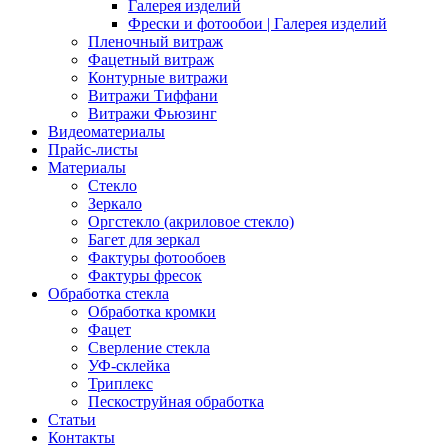
Галерея изделий
Фрески и фотообои | Галерея изделий
Пленочный витраж
Фацетный витраж
Контурные витражи
Витражи Тиффани
Витражи Фьюзинг
Видеоматериалы
Прайс-листы
Материалы
Стекло
Зеркало
Оргстекло (акриловое стекло)
Багет для зеркал
Фактуры фотообоев
Фактуры фресок
Обработка стекла
Обработка кромки
Фацет
Сверление стекла
УФ-склейка
Триплекс
Пескоструйная обработка
Статьи
Контакты