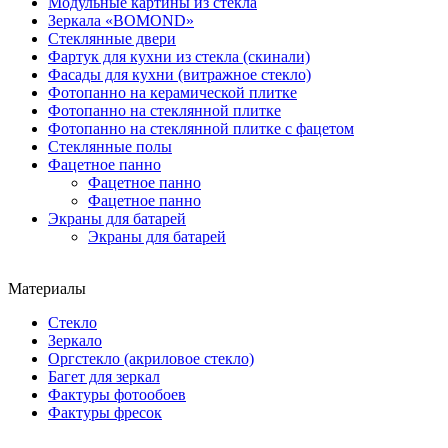
Модульные картины из стекла
Зеркала «BOMOND»
Стеклянные двери
Фартук для кухни из стекла (скинали)
Фасады для кухни (витражное стекло)
Фотопанно на керамической плитке
Фотопанно на стеклянной плитке
Фотопанно на стеклянной плитке с фацетом
Стеклянные полы
Фацетное панно
Фацетное панно
Фацетное панно
Экраны для батарей
Экраны для батарей
Материалы
Стекло
Зеркало
Оргстекло (акриловое стекло)
Багет для зеркал
Фактуры фотообоев
Фактуры фресок