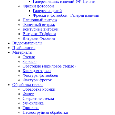
Галерея наших изделий УФ-Печати
Фрески фотообои
Галерея изделий
Фрески и фотообои | Галерея изделий
Пленочный витраж
Фацетный витраж
Контурные витражи
Витражи Тиффани
Витражи Фьюзинг
Видеоматериалы
Прайс-листы
Материалы
Стекло
Зеркало
Оргстекло (акриловое стекло)
Багет для зеркал
Фактуры фотообоев
Фактуры фресок
Обработка стекла
Обработка кромки
Фацет
Сверление стекла
УФ-склейка
Триплекс
Пескоструйная обработка