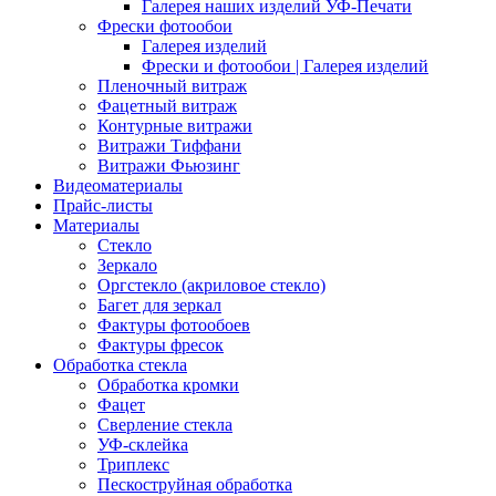
Галерея наших изделий УФ-Печати
Фрески фотообои
Галерея изделий
Фрески и фотообои | Галерея изделий
Пленочный витраж
Фацетный витраж
Контурные витражи
Витражи Тиффани
Витражи Фьюзинг
Видеоматериалы
Прайс-листы
Материалы
Стекло
Зеркало
Оргстекло (акриловое стекло)
Багет для зеркал
Фактуры фотообоев
Фактуры фресок
Обработка стекла
Обработка кромки
Фацет
Сверление стекла
УФ-склейка
Триплекс
Пескоструйная обработка