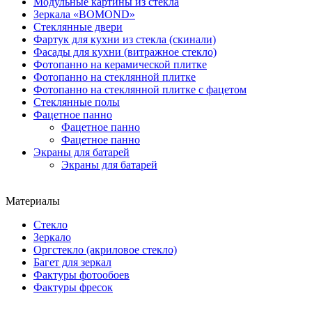
Модульные картины из стекла
Зеркала «BOMOND»
Стеклянные двери
Фартук для кухни из стекла (скинали)
Фасады для кухни (витражное стекло)
Фотопанно на керамической плитке
Фотопанно на стеклянной плитке
Фотопанно на стеклянной плитке с фацетом
Стеклянные полы
Фацетное панно
Фацетное панно
Фацетное панно
Экраны для батарей
Экраны для батарей
Материалы
Стекло
Зеркало
Оргстекло (акриловое стекло)
Багет для зеркал
Фактуры фотообоев
Фактуры фресок