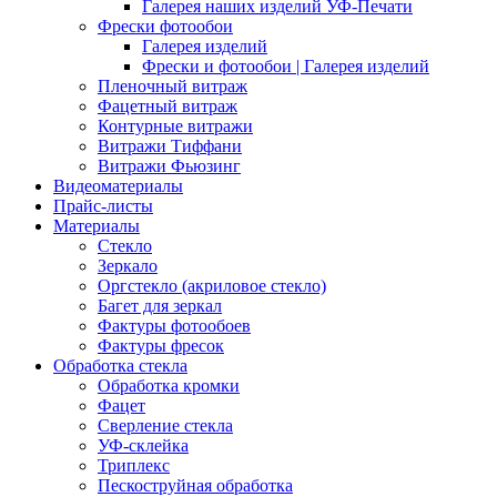
Галерея наших изделий УФ-Печати
Фрески фотообои
Галерея изделий
Фрески и фотообои | Галерея изделий
Пленочный витраж
Фацетный витраж
Контурные витражи
Витражи Тиффани
Витражи Фьюзинг
Видеоматериалы
Прайс-листы
Материалы
Стекло
Зеркало
Оргстекло (акриловое стекло)
Багет для зеркал
Фактуры фотообоев
Фактуры фресок
Обработка стекла
Обработка кромки
Фацет
Сверление стекла
УФ-склейка
Триплекс
Пескоструйная обработка