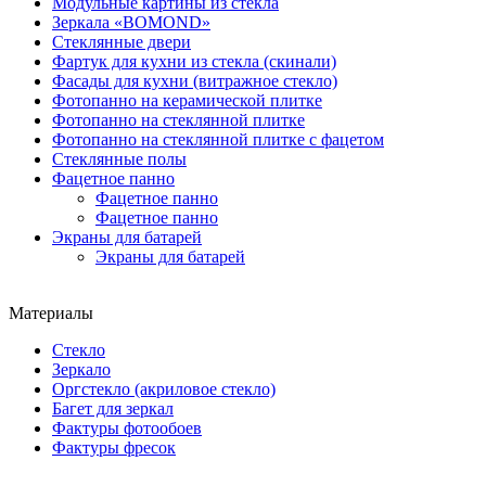
Модульные картины из стекла
Зеркала «BOMOND»
Стеклянные двери
Фартук для кухни из стекла (скинали)
Фасады для кухни (витражное стекло)
Фотопанно на керамической плитке
Фотопанно на стеклянной плитке
Фотопанно на стеклянной плитке с фацетом
Стеклянные полы
Фацетное панно
Фацетное панно
Фацетное панно
Экраны для батарей
Экраны для батарей
Материалы
Стекло
Зеркало
Оргстекло (акриловое стекло)
Багет для зеркал
Фактуры фотообоев
Фактуры фресок