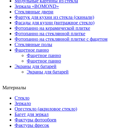
Модульные картины из стекла
Зеркала «BOMOND»
Стеклянные двери
Фартук для кухни из стекла (скинали)
Фасады для кухни (витражное стекло)
Фотопанно на керамической плитке
Фотопанно на стеклянной плитке
Фотопанно на стеклянной плитке с фацетом
Стеклянные полы
Фацетное панно
Фацетное панно
Фацетное панно
Экраны для батарей
Экраны для батарей
Материалы
Стекло
Зеркало
Оргстекло (акриловое стекло)
Багет для зеркал
Фактуры фотообоев
Фактуры фресок