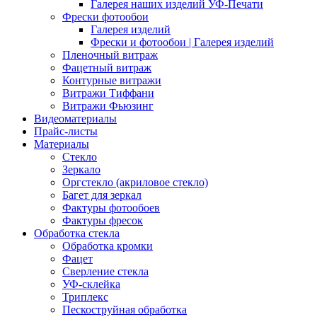
Галерея наших изделий УФ-Печати
Фрески фотообои
Галерея изделий
Фрески и фотообои | Галерея изделий
Пленочный витраж
Фацетный витраж
Контурные витражи
Витражи Тиффани
Витражи Фьюзинг
Видеоматериалы
Прайс-листы
Материалы
Стекло
Зеркало
Оргстекло (акриловое стекло)
Багет для зеркал
Фактуры фотообоев
Фактуры фресок
Обработка стекла
Обработка кромки
Фацет
Сверление стекла
УФ-склейка
Триплекс
Пескоструйная обработка