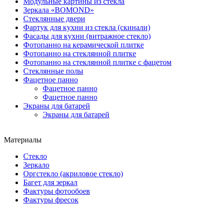
Модульные картины из стекла
Зеркала «BOMOND»
Стеклянные двери
Фартук для кухни из стекла (скинали)
Фасады для кухни (витражное стекло)
Фотопанно на керамической плитке
Фотопанно на стеклянной плитке
Фотопанно на стеклянной плитке с фацетом
Стеклянные полы
Фацетное панно
Фацетное панно
Фацетное панно
Экраны для батарей
Экраны для батарей
Материалы
Стекло
Зеркало
Оргстекло (акриловое стекло)
Багет для зеркал
Фактуры фотообоев
Фактуры фресок