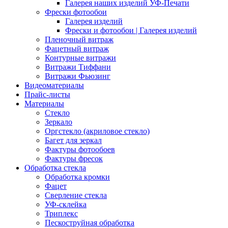
Галерея наших изделий УФ-Печати
Фрески фотообои
Галерея изделий
Фрески и фотообои | Галерея изделий
Пленочный витраж
Фацетный витраж
Контурные витражи
Витражи Тиффани
Витражи Фьюзинг
Видеоматериалы
Прайс-листы
Материалы
Стекло
Зеркало
Оргстекло (акриловое стекло)
Багет для зеркал
Фактуры фотообоев
Фактуры фресок
Обработка стекла
Обработка кромки
Фацет
Сверление стекла
УФ-склейка
Триплекс
Пескоструйная обработка