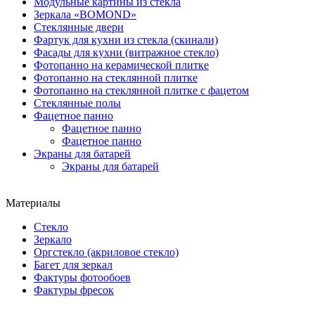
Модульные картины из стекла
Зеркала «BOMOND»
Стеклянные двери
Фартук для кухни из стекла (скинали)
Фасады для кухни (витражное стекло)
Фотопанно на керамической плитке
Фотопанно на стеклянной плитке
Фотопанно на стеклянной плитке с фацетом
Стеклянные полы
Фацетное панно
Фацетное панно
Фацетное панно
Экраны для батарей
Экраны для батарей
Материалы
Стекло
Зеркало
Оргстекло (акриловое стекло)
Багет для зеркал
Фактуры фотообоев
Фактуры фресок