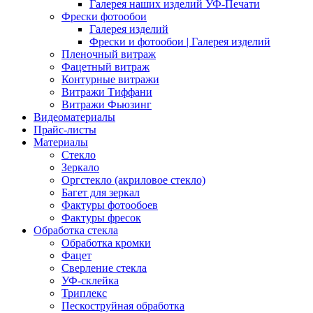
Галерея наших изделий УФ-Печати
Фрески фотообои
Галерея изделий
Фрески и фотообои | Галерея изделий
Пленочный витраж
Фацетный витраж
Контурные витражи
Витражи Тиффани
Витражи Фьюзинг
Видеоматериалы
Прайс-листы
Материалы
Стекло
Зеркало
Оргстекло (акриловое стекло)
Багет для зеркал
Фактуры фотообоев
Фактуры фресок
Обработка стекла
Обработка кромки
Фацет
Сверление стекла
УФ-склейка
Триплекс
Пескоструйная обработка