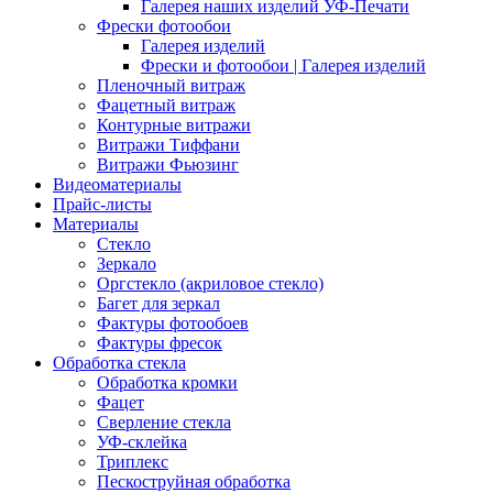
Галерея наших изделий УФ-Печати
Фрески фотообои
Галерея изделий
Фрески и фотообои | Галерея изделий
Пленочный витраж
Фацетный витраж
Контурные витражи
Витражи Тиффани
Витражи Фьюзинг
Видеоматериалы
Прайс-листы
Материалы
Стекло
Зеркало
Оргстекло (акриловое стекло)
Багет для зеркал
Фактуры фотообоев
Фактуры фресок
Обработка стекла
Обработка кромки
Фацет
Сверление стекла
УФ-склейка
Триплекс
Пескоструйная обработка