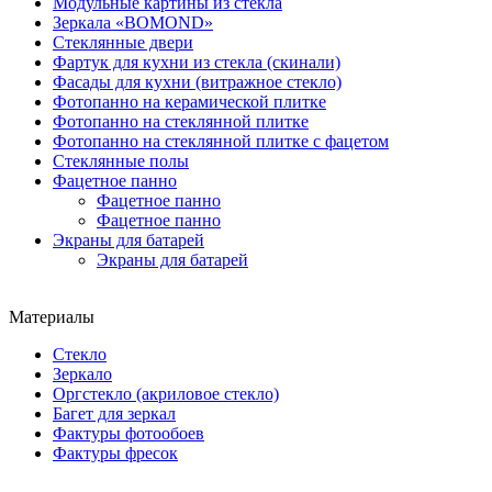
Модульные картины из стекла
Зеркала «BOMOND»
Стеклянные двери
Фартук для кухни из стекла (скинали)
Фасады для кухни (витражное стекло)
Фотопанно на керамической плитке
Фотопанно на стеклянной плитке
Фотопанно на стеклянной плитке с фацетом
Стеклянные полы
Фацетное панно
Фацетное панно
Фацетное панно
Экраны для батарей
Экраны для батарей
Материалы
Стекло
Зеркало
Оргстекло (акриловое стекло)
Багет для зеркал
Фактуры фотообоев
Фактуры фресок