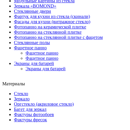
Модульные картины из стекла
Зеркала «BOMOND»
Стеклянные двери
Фартук для кухни из стекла (скинали)
Фасады для кухни (витражное стекло)
Фотопанно на керамической плитке
Фотопанно на стеклянной плитке
Фотопанно на стеклянной плитке с фацетом
Стеклянные полы
Фацетное панно
Фацетное панно
Фацетное панно
Экраны для батарей
Экраны для батарей
Материалы
Стекло
Зеркало
Оргстекло (акриловое стекло)
Багет для зеркал
Фактуры фотообоев
Фактуры фресок