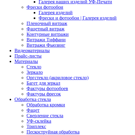
Галерея наших изделий УФ-Печати
Фрески фотообои
Галерея изделий
Фрески и фотообои | Галерея изделий
Пленочный витраж
Фацетный витраж
Контурные витражи
Витражи Тиффани
Витражи Фьюзинг
Видеоматериалы
Прайс-листы
Материалы
Стекло
Зеркало
Оргстекло (акриловое стекло)
Багет для зеркал
Фактуры фотообоев
Фактуры фресок
Обработка стекла
Обработка кромки
Фацет
Сверление стекла
УФ-склейка
Триплекс
Пескоструйная обработка