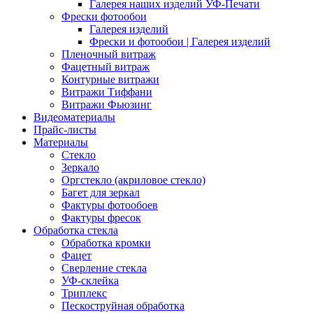
Галерея наших изделий УФ-Печати
Фрески фотообои
Галерея изделий
Фрески и фотообои | Галерея изделий
Пленочный витраж
Фацетный витраж
Контурные витражи
Витражи Тиффани
Витражи Фьюзинг
Видеоматериалы
Прайс-листы
Материалы
Стекло
Зеркало
Оргстекло (акриловое стекло)
Багет для зеркал
Фактуры фотообоев
Фактуры фресок
Обработка стекла
Обработка кромки
Фацет
Сверление стекла
УФ-склейка
Триплекс
Пескоструйная обработка