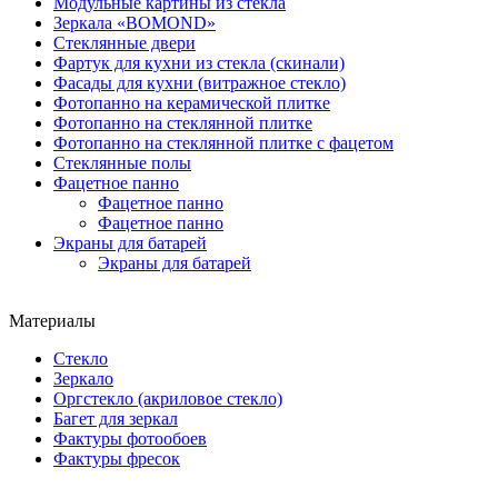
Модульные картины из стекла
Зеркала «BOMOND»
Стеклянные двери
Фартук для кухни из стекла (скинали)
Фасады для кухни (витражное стекло)
Фотопанно на керамической плитке
Фотопанно на стеклянной плитке
Фотопанно на стеклянной плитке с фацетом
Стеклянные полы
Фацетное панно
Фацетное панно
Фацетное панно
Экраны для батарей
Экраны для батарей
Материалы
Стекло
Зеркало
Оргстекло (акриловое стекло)
Багет для зеркал
Фактуры фотообоев
Фактуры фресок