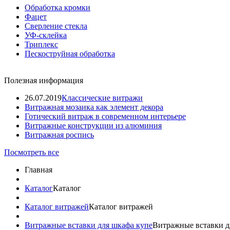
Обработка кромки
Фацет
Сверление стекла
УФ-склейка
Триплекс
Пескоструйная обработка
Полезная информация
26.07.2019
Классические витражи
Витражная мозаика как элемент декора
Готический витраж в современном интерьере
Витражные конструкции из алюминия
Витражная роспись
Посмотреть все
Главная
Каталог
Каталог
Каталог витражей
Каталог витражей
Витражные вставки для шкафа купе
Витражные вставки д