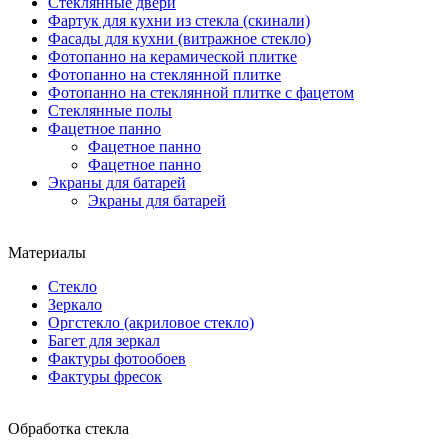
Стеклянные двери
Фартук для кухни из стекла (скинали)
Фасады для кухни (витражное стекло)
Фотопанно на керамической плитке
Фотопанно на стеклянной плитке
Фотопанно на стеклянной плитке с фацетом
Стеклянные полы
Фацетное панно
Фацетное панно
Фацетное панно
Экраны для батарей
Экраны для батарей
Материалы
Стекло
Зеркало
Оргстекло (акриловое стекло)
Багет для зеркал
Фактуры фотообоев
Фактуры фресок
Обработка стекла