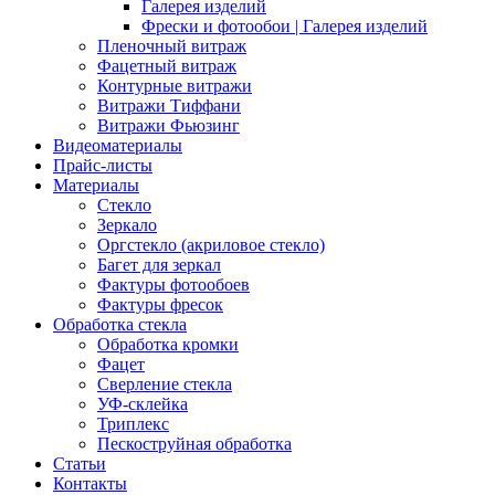
Галерея изделий
Фрески и фотообои | Галерея изделий
Пленочный витраж
Фацетный витраж
Контурные витражи
Витражи Тиффани
Витражи Фьюзинг
Видеоматериалы
Прайс-листы
Материалы
Стекло
Зеркало
Оргстекло (акриловое стекло)
Багет для зеркал
Фактуры фотообоев
Фактуры фресок
Обработка стекла
Обработка кромки
Фацет
Сверление стекла
УФ-склейка
Триплекс
Пескоструйная обработка
Статьи
Контакты