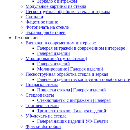
Зеркало с витражом
Модульные картины из стекла
Пескоструйная обработка стекла и зеркала
Скинали
Фацетное панно
Фотопечать на стекле
Экраны для батарей
Технологии
Витражи в современном интерьере
Галерея витражей в современном интерьере
Галерея изделий
Моллирование (гнутое стекло)
Галерея изделий
Моллирование | Галерея изделий
Пескоструйная обработка стекла и зеркал
Галерея изделий пескоструйной обработки сте
Покраска стекла
Покраска стекла | Галерея изделий
Стеклопакеты
Стеклопакеты с витражами | Галерея
Триплекс стекло
Триплекс стекло | Галерея изделий
УФ-печать на стекле
Галерея наших изделий УФ-Печати
Фрески фотообои