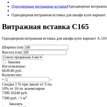
Однодверные витражные вставки
Однодверные витражны
Однодверная витражная вставка для шкафа купе вариант
Витражная вставка C165
Однодверная витражная вставка для шкафа купе вариант A-110
Ширина (см)
Высота (см)
Закалка
Изготовление:
6639.86
руб.
Количество:
+
–
Скидка
1 %
при заказе от 5-ти,
10%
от 10-ти экземпляров
7390
10240
руб.
2
7390
руб.
/
1
м
Заказать