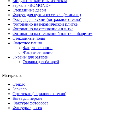
Модульные картины из стекла
Зеркала «BOMOND»
Стеклянные двери
Фартук для кухни из стекла (скинали)
Фасады для кухни (витражное стекло)
Фотопанно на керамической плитке
Фотопанно на стеклянной плитке
Фотопанно на стеклянной плитке с фацетом
Стеклянные полы
Фацетное панно
Фацетное панно
Фацетное панно
Экраны для батарей
Экраны для батарей
Материалы
Стекло
Зеркало
Оргстекло (акриловое стекло)
Багет для зеркал
Фактуры фотообоев
Фактуры фресок