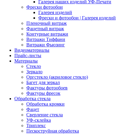
Галерея наших изделий УФ-Печати
Фрески фотообои
Галерея изделий
Фрески и фотообои | Галерея изделий
Пленочный витраж
Фацетный витраж
Контурные витражи
Витражи Тиффани
Витражи Фьюзинг
Видеоматериалы
Прайс-листы
Материалы
Стекло
Зеркало
Оргстекло (акриловое стекло)
Багет для зеркал
Фактуры фотообоев
Фактуры фресок
Обработка стекла
Обработка кромки
Фацет
Сверление стекла
УФ-склейка
Триплекс
Пескоструйная обработка